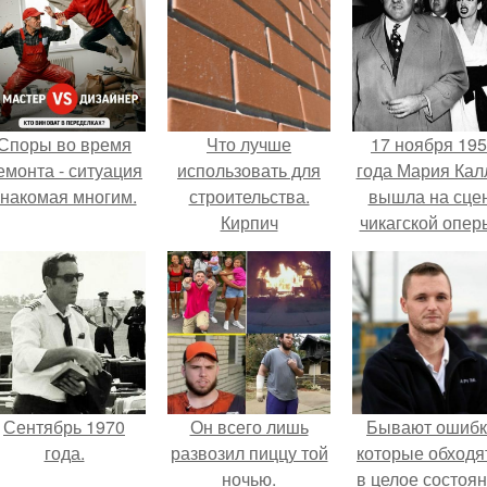
Споры во время
Что лучше
17 ноября 19
емонта - ситуация
использовать для
года Мария Кал
знакомая многим.
строительства.
вышла на сце
Кирпич
чикагской опер
сорвала оваци
Сентябрь 1970
Он всего лишь
Бывают ошибк
года.
развозил пиццу той
которые обходя
ночью.
в целое состоян