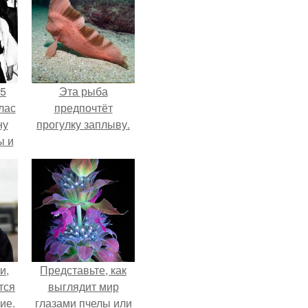
55
Эта рыба
лас
предпочтёт
ну
прогулку заплыву.
ы и
и.
и,
Представьте, как
тся
выглядит мир
ие.
глазами пчелы или