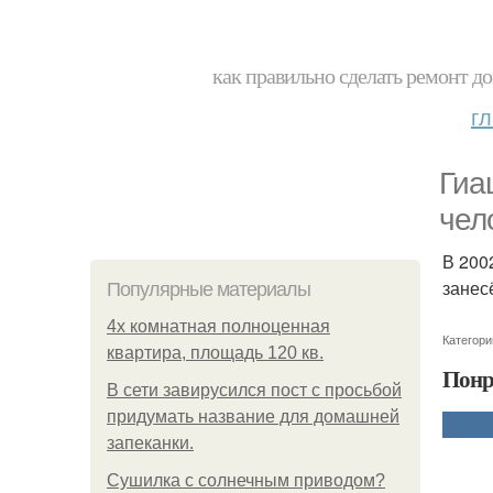
как правильно сделать ремонт до
г
Гиа
чел
В 200
занес
Популярные материалы
4x комнатная полноценная
Категори
квартира, площадь 120 кв.
Понр
В сети завирусился пост с просьбой
придумать название для домашней
запеканки.
Сушилка с солнечным приводом?