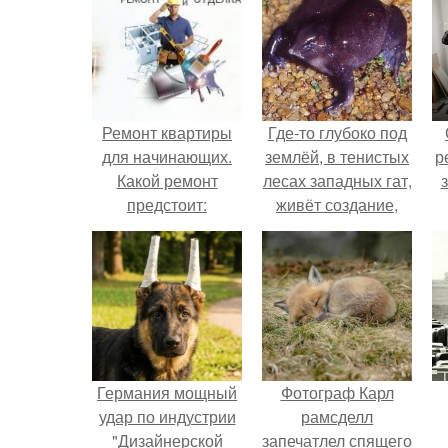
Ремонт квартиры
Где-то глубоко под
для начинающих.
землёй, в тенистых
р
Какой ремонт
лесах западных гат,
предстоит:
живёт создание,
косметический или
которое почти никто
капитальный
не видит.
Германия мощный
Фотограф Карл
удар по индустрии
рамсделл
"Дизайнерской
запечатлел спящего