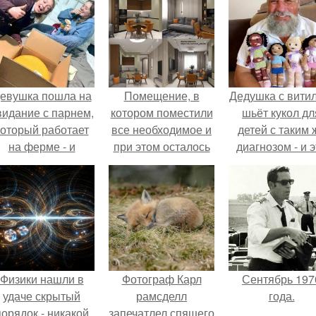
евушка пошла на
Помещение, в
Дедушка с вити
видание с парнем,
котором поместили
шьёт кукол дл
который работает
все необходимое и
детей с таким 
на ферме - и
при этом осталось
диагнозом - и э
ернулась домой с
пространство.
трогает до слё
одарком, который
точно не влезет в
дамскую сумочку.
Физики нашли в
Фотограф Карл
Сентябрь 197
удаче скрытый
рамсделл
года.
порядок - никакой
запечатлел спящего