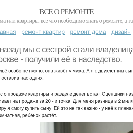
ВСЕ О РЕМОНТЕ
ма или квартиры. всё что необходимо знать о ремонте, а
лавная
ремонт квартир
ремонт дома
дизайн
 назад мы с сестрой стали владели
оскве - получили её в наследство.
льё особо не нужно: она живёт у мужа. А я с двухлетним с
, оставив нас одних.
с о продаже квартиры и разделе денег встал. Оценщики наз
ивает на продаже за 20 - и точка. Для меня разница в 2 мил
иру я смогу купить сыну. Ей это не так важно - у неё в план
омнатная, ребёнок растёт.