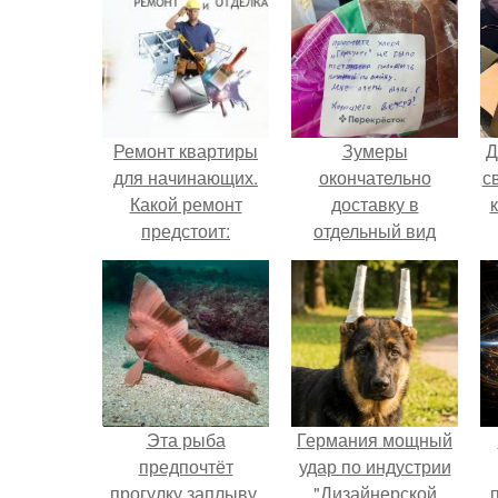
Ремонт квартиры
Зумеры
Д
для начинающих.
окончательно
с
Какой ремонт
доставку в
предстоит:
отдельный вид
косметический или
искусства
в
капитальный
превратили.
п
Эта рыба
Германия мощный
предпочтёт
удар по индустрии
прогулку заплыву.
"Дизайнерской