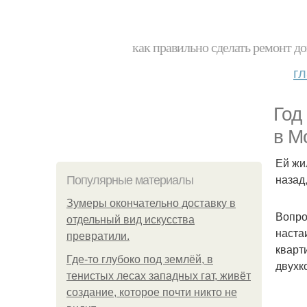
как правильно сделать ремонт до
г
Год
в М
Ей жи
назад
Популярные материалы
Зумеры окончательно доставку в
Вопро
отдельный вид искусства
наста
превратили.
кварт
Где-то глубоко под землёй, в
двухк
тенистых лесах западных гат, живёт
создание, которое почти никто не