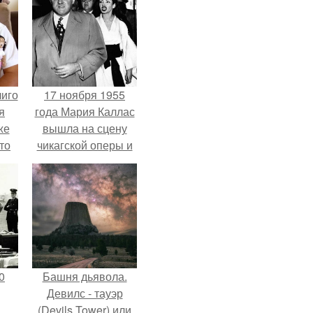
лиго
17 ноября 1955
я
года Мария Каллас
же
вышла на сцену
то
чикагской оперы и
з.
сорвала овации.
0
Башня дьявола.
Девилс - тауэр
(Devils Tower) или