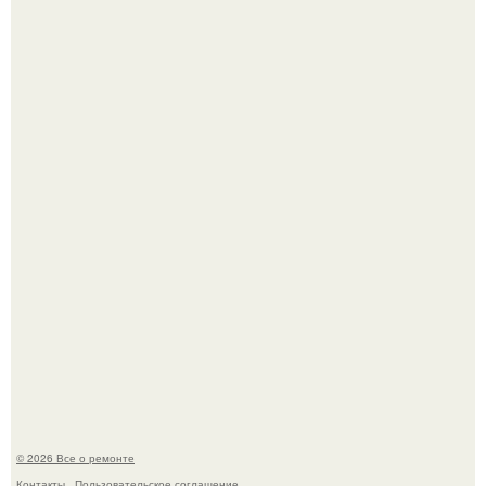
Вы когда-нибудь замечали, как после тяжелого дня
настроение поднимается от одного взгляда на своего
питомца?
В мексиканской тюрьме сьюдад-хуареса во время рейда
обнаружили необычного узника - лысого сфинкса с
татуировками.
© 2026 Все о ремонте
Контакты
Пользовательское соглашение