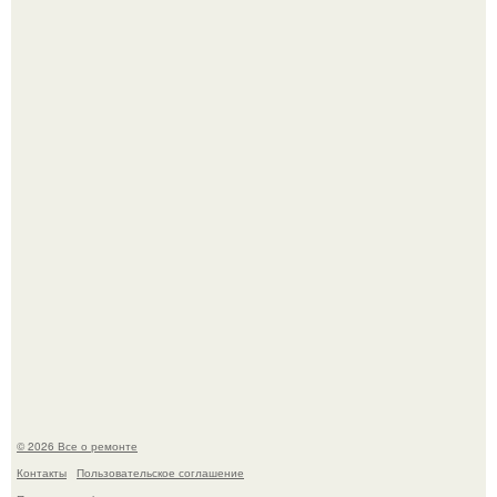
История, от которой мороз по коже: корейская модель
настолько увлеклась пластикой, что вколола себе в лицо
кулинарное масло.
Представьте, как выглядит мир глазами пчелы или
бабочки.
© 2026 Все о ремонте
Контакты
Пользовательское соглашение