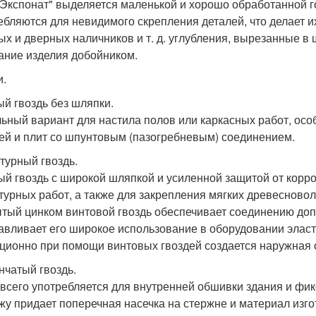
"Экспонат" выделяется маленькой и хорошо обработанной 
ебляются для невидимого скрепления деталей, что делает и
ых и дверных наличников и т. д. углубления, вырезанные в 
ание изделия добойником.
и.
ый гвоздь без шляпки.
ьный вариант для настила полов или каркасных работ, ос
ей и плит со шпунтовым (пазогребневым) соединением.
турный гвоздь.
ый гвоздь с широкой шляпкой и усиленной защитой от корр
турных работ, а также для закрепления мягких древесновол
тый цинком винтовой гвоздь обеспечивает соединению доп
авливает его широкое использование в оборудовании эласт
ционно при помощи винтовых гвоздей создается наружная 
нчатый гвоздь.
всего употребляется для внутренней обшивки здания и фик
жу придает поперечная насечка на стержне и материал изго