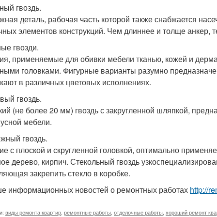
ный гвоздь.
жная деталь, рабочая часть которой также снабжается насе
чных элементов конструкций. Чем длиннее и толще анкер, 
ые гвозди.
ия, применяемые для обивки мебели тканью, кожей и дермат
ными головками. Фигурные варианты разумно предназначен
кают в различных цветовых исполнениях.
вый гвоздь.
кий (не более 20 мм) гвоздь с закругленной шляпкой, пред
пусной мебели.
жный гвоздь.
ие с плоской и скругленной головкой, оптимально применя
ное дерево, кирпич. Стекольный гвоздь узкоспециализирова
ляющая закрепить стекло в коробке.
е информационных новостей о ремонтных работах
http://
и:
виды ремонта квартир
,
ремонтные работы
,
отделочные работы
,
хороший ремонт ква