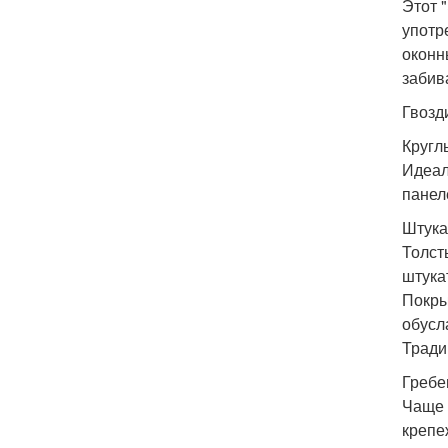
Этот 
употр
оконн
забив
Гвозд
Кругл
Идеал
панел
Штука
Толст
штука
Покры
обусл
Тради
Гребе
Чаще 
крепе