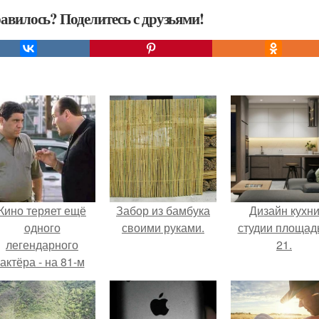
авилось? Поделитесь с друзьями!
Кино теряет ещё
Забор из бамбука
Дизайн кухн
одного
своими руками.
студии площад
легендарного
21.
актёра - на 81-м
оду жизни не стало
инсента пасторе.