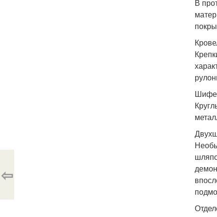
В про
матер
покры
Крове
Крепк
харак
рулон
Шифер
Кругл
метал
Двухш
Необы
шляпо
демон
⇦
впосл
подмо
Отдел