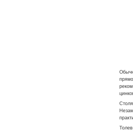
Обычн
прямо
реком
цинко
Столя
Незам
практ
Толев