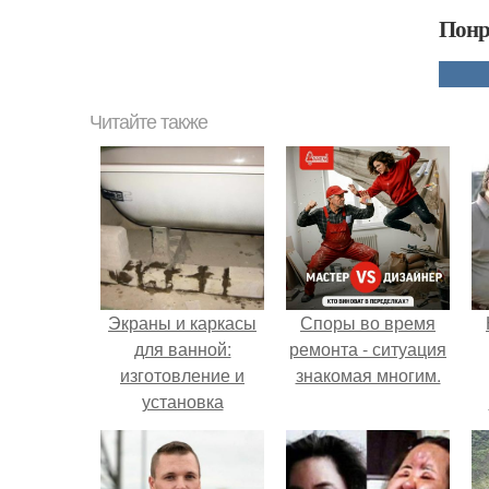
Понр
Читайте также
Экраны и каркасы
Споры во время
для ванной:
ремонта - ситуация
изготовление и
знакомая многим.
установка
самостоятельно.
г
В