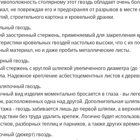
тивоположность столярному этот гвоздь обладает очень бо
иал, не повреждая его и предохраняя от разрывов в месте
тий, строительного картона и кровельной дранки.
льный гвоздь.
ий заостренный стержень, применяемый для закрепления к
теристики кровельных гвоздей настолько высоки, что с их 
ный материал, но и даже пробить металлические листы.
ный гвоздь.
ый стержень с круглой шляпкой увеличенного диаметра (до 
ла. Надежное крепление асбестоцементных листов к дерев
ляпочный гвоздь.
чный вид изделия моментально бросается в глаза - вы легк
к, расположенных одна над другой. Дополнительная шляпка
тажа - гвоздь забивается лишь до первой шляпки, а верхня
едствии без труда удалить крепеж. Логично будет использо
стков, разборных теплиц и парников, а также других време
очный (дюкерт) гвоздь.