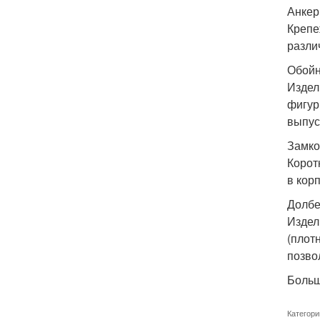
Анкер
Крепе
разли
Обойн
Издел
фигур
выпус
Замко
Корот
в кор
Долбе
Издел
(плот
позво
Больш
Категори