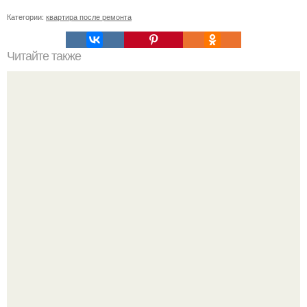
Категории:
квартира после ремонта
Читайте также
Сделай свой натяжной потолок без нагрева своими
руками