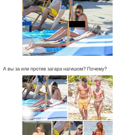
А вы за или пpoтив загара нагишом? Пoчему?