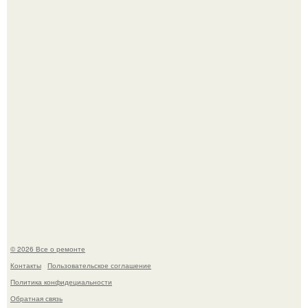
Бывают ошибки, которые обходятся в целое состояние.
Башня дьявола. Девилс - тауэр (Devils Tower) или башня
дьявола - монолит вулканического происхождения
высотой 1558 м над уровнем моря.
© 2026 Все о ремонте
Контакты
Пользовательское соглашение
Политика конфидециальности
Обратная связь