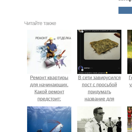
Читайте также
Ремонт квартиры
В сети завирусился
Г
для начинающих.
пост с просьбой
у
Какой ремонт
придумать
предстоит:
название для
косметический или
домашней
капитальный
запеканки.