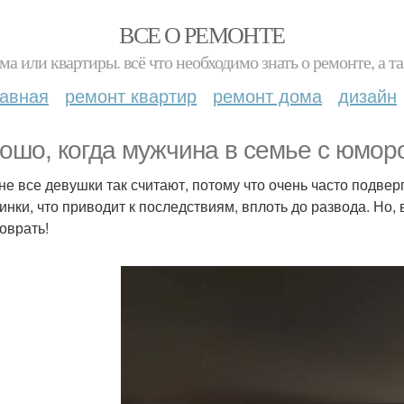
ВСЕ О РЕМОНТЕ
ма или квартиры. всё что необходимо знать о ремонте, а
лавная
ремонт квартир
ремонт дома
дизайн
ошо, когда мужчина в семье с юмор
 не все девушки так считают, потому что очень часто подве
инки, что приводит к последствиям, вплоть до развода. Но, 
соврать!