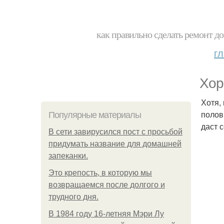
как правильно сделать ремонт до
г
Хор
Хотя,
полов
Популярные материалы
даст 
В сети завирусился пост с просьбой
придумать название для домашней
запеканки.
Это крепость, в которую мы
возвращаемся после долгого и
трудного дня.
В 1984 году 16-летняя Мэри Лу