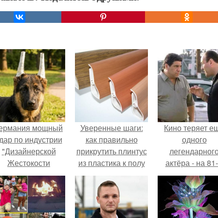
ермания мощный
Уверенные шаги:
Кино теряет е
дар по индустрии
как правильно
одного
"Дизайнерской
прикрутить плинтус
легендарног
Жестокости
из пластика к полу
актёра - на 81
нанесла".
году жизни не с
Винсента пасто