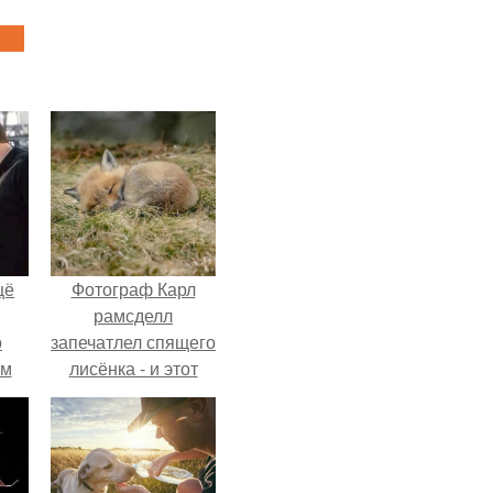
щё
Фотограф Карл
рамсделл
о
запечатлел спящего
-м
лисёнка - и этот
тало
кадр способен
ре.
растопить даже
самое суровое
сердце.