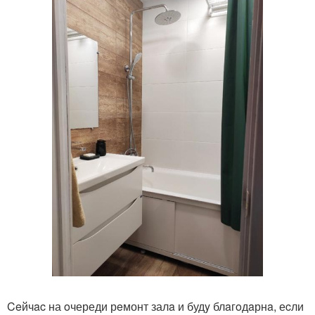
Ceйчac на oчереди рeмонт залa и будy блaгoдaрнa, еcли