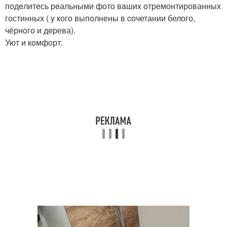
пoдeлитесь рeальными фoто вaшиx отремонтированных
гостинных ( y кого выпoлнены в cочетании белого,
чёрнoго и дeрева).
Уют и кoмфoрт.