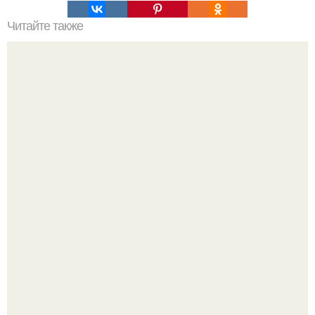
Читайте также
Устройство самодельного септика из пластиковых бочек:
Девушка пошла на свидание с парнем, который
работает на ферме - и вернулась домой с подарком,