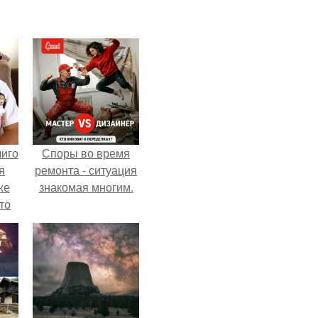
лиго
Споры во время
я
ремонта - ситуация
же
знакомая многим.
то
з.