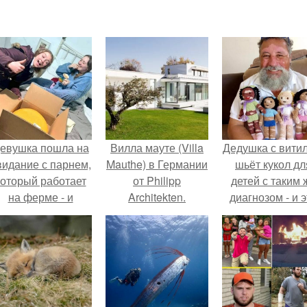
евушка пошла на
Вилла мауте (Villa
Дедушка с вити
видание с парнем,
Mauthe) в Германии
шьёт кукол дл
который работает
от Philipp
детей с таким 
на ферме - и
Architekten.
диагнозом - и э
ернулась домой с
трогает до слё
одарком, который
точно не влезет в
дамскую сумочку.