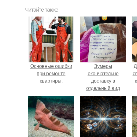
Читайте также
Основные ошибки
Зумеры
Д
при ремонте
окончательно
с
квартиры.
доставку в
отдельный вид
искусства
в
превратили.
п