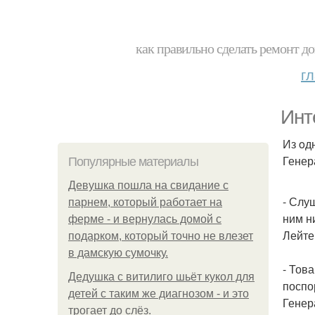
как правильно сделать ремонт до
г
Инт
Из oд
Генер
Популярные материалы
Девушка пошла на свидание с
- Слу
парнем, который работает на
ним н
ферме - и вернулась домой с
Лейтен
подарком, который точно не влезет
в дамскую сумочку.
- Тов
Дедушка с витилиго шьёт кукол для
поспо
детей с таким же диагнозом - и это
Генер
трогает до слёз.