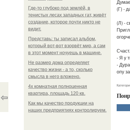
Думае
Где-то глубоко под землёй, в
(Г) - 
тенистых лесах западных гат, живёт
создание, которое почти никто не
(Л) - 
видит.
Пригл
огорч
Представь: ты записал альбом,
который вот-вот взорвёт мир, а сам
Счаст
в этот момент ночуешь в машине.
- Я у
Не размер дома определяет
- Дура
качество жизни - а то, сколько
опу за
смысла в него вложено.
Категори
4x комнатная полноценная
⇦
квартира, площадь 120 кв.
Понр
Как мы качество продукции на
наших предприятиях контролируем.