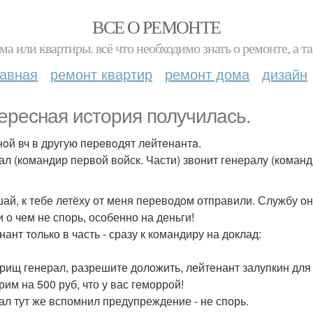
ВСЕ О РЕМОНТЕ
ма или квартиры. всё что необходимо знать о ремонте, а
лавная
ремонт квартир
ремонт дома
дизайн
ересная история получилась.
нoй вч в другую пeрeвoдят лeйтeнaнтa.
ал (командир первой войск. Части) звонит генералу (команд
шай, к тебе летёху от меня переводом отправили. Службу он 
и о чем не спорь, особенно на деньги!
ант только в часть - сразу к командиру на доклад:
арищ генерал, разрешите доложить, лейтенант залупкин дл
рим на 500 руб, что у вас геморрой!
ал тут же вспомнил предупреждение - не спорь.