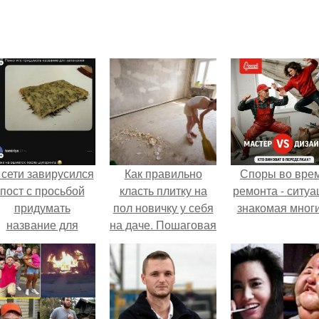
 сети завирусился
Как правильно
Споры во вре
пост с просьбой
класть плитку на
ремонта - ситуа
придумать
пол новичку у себя
знакомая мног
название для
на даче. Пошаговая
домашней
инструкция укладки
запеканки.
плитки на пол
своими руками