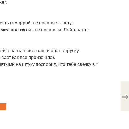
хе".
есть геморрой, не посинеет - нету.
чку, подожгли - не посинела. Лейтенант с
лейтенанта прислали) и орет в трубку:
ывает как все произошло).
онятыми на штуку поспорил, что тебе свечку в *
⇨