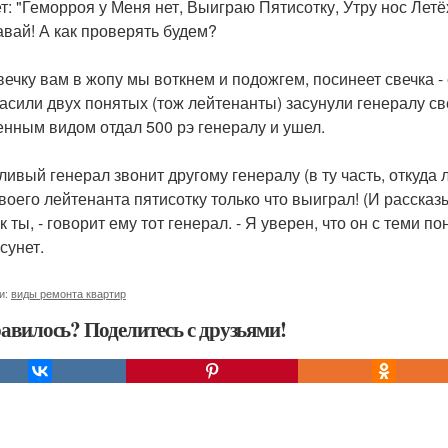
т: "Геморроя у Меня нет, Выиграю Пятисотку, Утру нос Летё
давай! А как проверять будем?
свечку вам в жопу мы воткнем и подожгем, посинеет свечка - 
асили двух понятых (тож лейтенанты) засунули генералу све
енным видом отдал 500 рэ генералу и ушел.
ливый генерал звонит другому генералу (в ту часть, откуда 
 твоего лейтенанта пятисотку только что выиграл! (И рассказ
к ты, - говорит ему тот генерал. - Я уверен, что он с теми п
сунет.
и:
виды ремонта квартир
авилось? Поделитесь с друзьями!