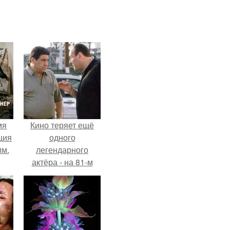
мя
Кино теряет ещё
ция
одного
им.
легендарного
актёра - на 81-м
году жизни не стало
Винсента пасторе.