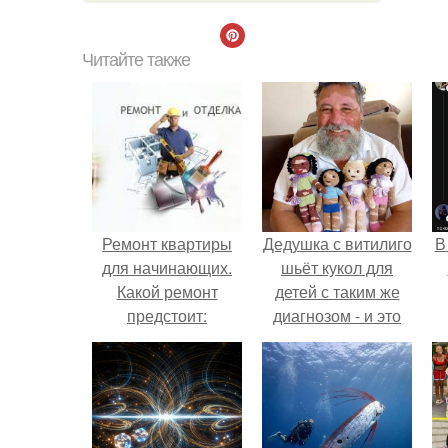
Читайте также
Ремонт квартиры
Дедушка с витилиго
В
для начинающих.
шьёт кукол для
Какой ремонт
детей с таким же
предстоит:
диагнозом - и это
косметический или
трогает до слёз.
капитальный