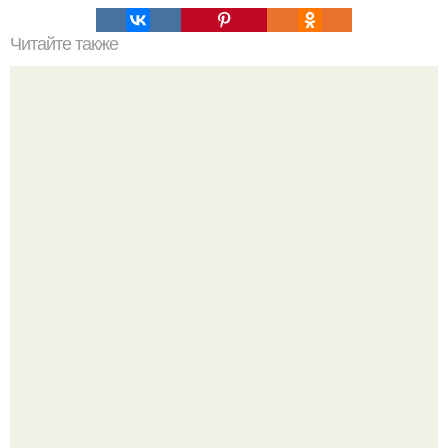
Читайте также
20 советов по обрезке плодовых деревьев и
кустарников.
Споры во время ремонта - ситуация знакомая многим.