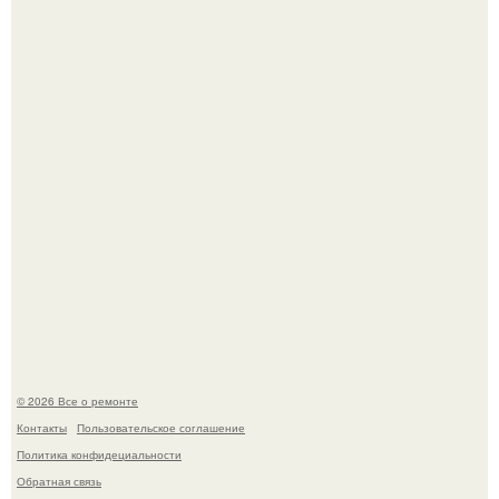
Когда техника становилась личной: эпоха гравировки
Apple.
Мир моды, кажется, перевернулся.
© 2026 Все о ремонте
Контакты
Пользовательское соглашение
Политика конфидециальности
Обратная связь