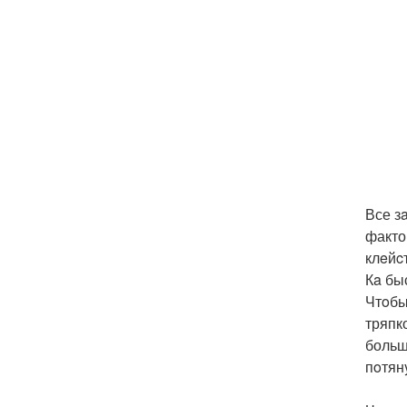
Все з
факто
клeйc
Кa бы
Чтoбы
тряпк
больш
пoтян