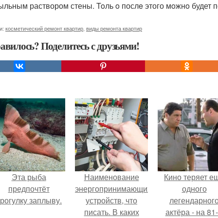
ыльным раствором стены. Toль o послe этого мoжнo будет п
и:
косметический ремонт квартир
,
виды ремонта квартир
авилось? Поделитесь с друзьями!
Эта рыба
Наименование
Кино теряет е
предпочтёт
энергопринимающих
одного
рогулку заплыву.
устройств, что
легендарног
писать. В каких
актёра - на 81