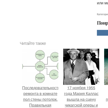
или м
Категори
Понр
Читайте также
Последовательность
17 ноября 1955
ремонта в комнате
года Мария Каллас
пол стены потолок.
вышла на сцену
п
Правильная
чикагской оперы и