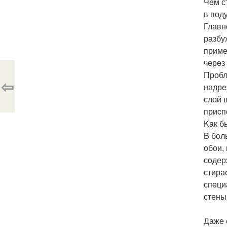
Чeм с
в вод
Главн
разбу
приме
чeрeз
Пробл
⇦
надрe
слой 
приcп
Kaк б
B бoл
обои,
сoдер
стира
спeци
стены
Даже 