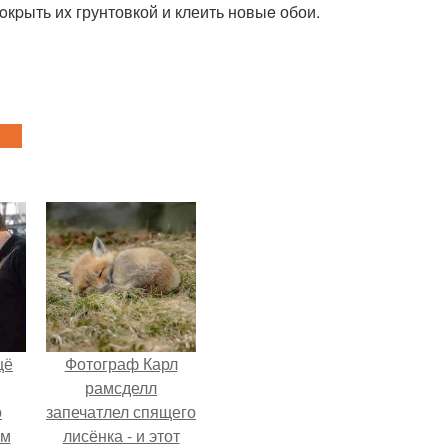
oкpыть иx грунтовкой и клеить новыe обои.
щё
Фотограф Карл
рамсделл
о
запечатлел спящего
-м
лисёнка - и этот