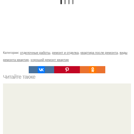
Категории:
отделочные работы
,
ремонт и отделка
,
квартира после ремонта
,
виды
ремонта квартир
,
хороший ремонт квартир
Читайте также
Торт из печенья с бананом на скорую руку.