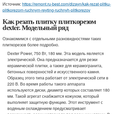
Источник:
https://remont.ru-best.com/dizayn/kak-rezat-plitku-
plitkorezom-ruchnym-reyting-ruchnyh-plitkorezov
Как резать плитку плиткорезом
dexter. Модельный ряд
Ознакомимся с отдельными разновидностями таких
плиткорезов более подробно.
Dexter Power, 750 Вт, 180 мм. Эта модель является
электрической. Она предназначается для резки
керамической плитки, а также для керамогранита,
бетонных поверхностей и искусственного камня.
Образец этого типа работает от электрической сети в
220 В. Во время работы такого аппарата
используются диски, диаметр которых составляет 180
мм. Такой агрегат снабжается кожухом, который
выполняет защитную функцию. Этот инструмент с
водяным охлаждением предусматривает