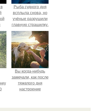
 в
Рыба судного дня
й
всплыла снова, но
кой
учёные разрушили
я
главную страшилку.
Вы когда-нибудь
замечали, как после
нку
тяжелого дня
0
настроение
поднимается от
м
одного взгляда на
.
своего питомца?