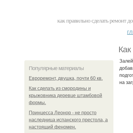
как правильно сделать ремонт до
г
Как
Залей
добав
Популярные материалы
подго
Евроремонт, двушка, почти 60 кв.
на за
Как сделать из смородины и
крыжовника деревце штамбовой
формы.
Принцесса Леонор - не просто
наследница испанского престола, а
настоящий феномен.