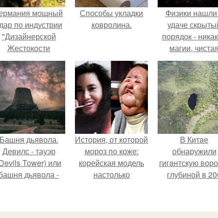
ермания мощный
Способы укладки
Физики нашли
дар по индустрии
ковролина.
удаче скрыты
"Дизайнерской
порядок - ника
Жестокости
магии, чиста
нанесла".
квантовая
механика.
Башня дьявола.
История, от которой
В Китaе
Девилс - тауэр
мороз по коже:
обнаружили
Devils Tower) или
корейская модель
гигaнтскую воро
башня дьявола -
настолько
глубиной в 20
монолит
увлеклась
метров с
вулканического
пластикой, что
первобытны
происхождения
вколола себе в
лесом внутри