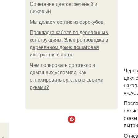
Сочетание цветов: зеленый и
бежевый
Мы делаем септик из еврокубов.
Прокладка кабеля по деревянным
конструкциям. Электропроводка в
деревянном доме: пошаговая
инструкция с фото
Чем полировать оргстекло в
Через
домашних условиях. Как
цикл 
отполировать оргстекло своими
накоп
руками?
уксус
После
смоче
оказы
вытри
Описа