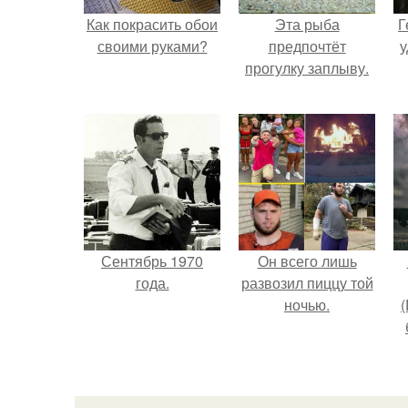
Как покрасить обои
Эта рыба
Г
своими руками?
предпочтёт
у
прогулку заплыву.
Сентябрь 1970
Он всего лишь
года.
развозил пиццу той
ночью.
(