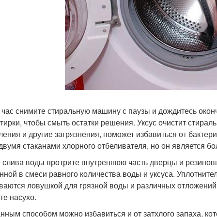
 час снимите стиральную машину с паузы и дождитесь оконч
стирки, чтобы смыть остатки решения. Уксус очистит стира
ления и другие загрязнения, поможет избавиться от бактер
 двумя стаканами хлорного отбеливателя, но он является б
 слива воды протрите внутреннюю часть дверцы и резиновы
нной в смеси равного количества воды и уксуса. Уплотнител
ваются ловушкой для грязной воды и различных отложений.
те насухо.
нным способом можно избавиться и от затхлого запаха, ко