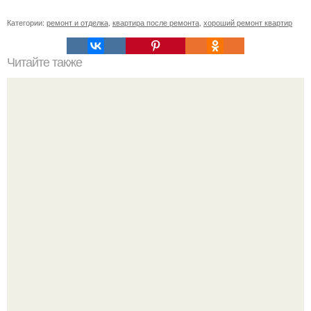
Категории:
ремонт и отделка
,
квартира после ремонта
,
хороший ремонт квартир
Читайте также
"Крымские" чебуреки из слоеного теста - правильный
рецепт.