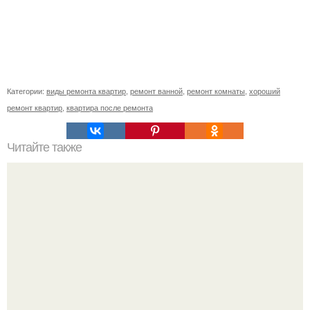
Категории:
виды ремонта квартир
,
ремонт ванной
,
ремонт комнаты
,
хороший
ремонт квартир
,
квартира после ремонта
Читайте также
Рассада. Когда и что сажать?