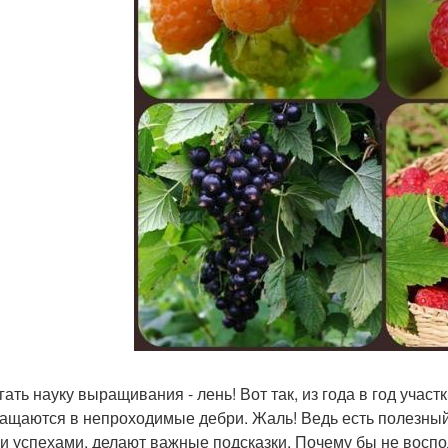
гать науку выращивания - лень! Вот так, из года в год уча
ащаются в непроходимые дебри. Жаль! Ведь есть полезный
и успехами, делают важные подсказки. Почему бы не восп