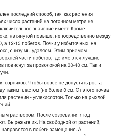
ен последний способ, так, как растения
ях число растений на погонном метре не
ключительное значение имеет! Кроме
локе, натянутой повыше, непосредственно между
0, а 12-13 побегов. Почки у избыточных, на
локе, снизу мы удаляем. Этим приемом
верхней части побегов, где имеются лучшие
в повиснут за проволокой на 30-40 см. Так и
учи.
ия сорняков. Чтобы вовсе не допустить роста
у таким пластом (не более 3 см. От этого почва
я растений - углекислотой. Только на рыхлой
ений.
ным раствором. После созревания ягод
т. Вырежьте их. На свободной от растений,
 направятся в побеги замещения. А