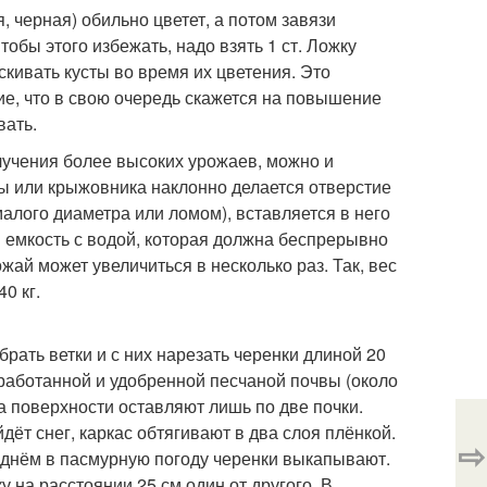
, черная) обильно цветет, а потом завязи
обы этого избежать, надо взять 1 ст. Ложку
скивать кусты во время их цветения. Это
ие, что в свою очередь скажется на повышение
вать.
лучения более высоких урожаев, можно и
 или крыжовника наклонно делается отверстие
алого диаметра или ломом), вставляется в него
я емкость с водой, которая должна беспрерывно
рожай может увеличиться в несколько раз. Так, вес
0 кг.
рать ветки и с них нарезать черенки длиной 20
бработанной и удобренной песчаной почвы (около
а поверхности оставляют лишь по две почки.
йдёт снег, каркас обтягивают в два слоя плёнкой.
⇨
 днём в пасмурную погоду черенки выкапывают.
 на расстоянии 25 см один от другого. В