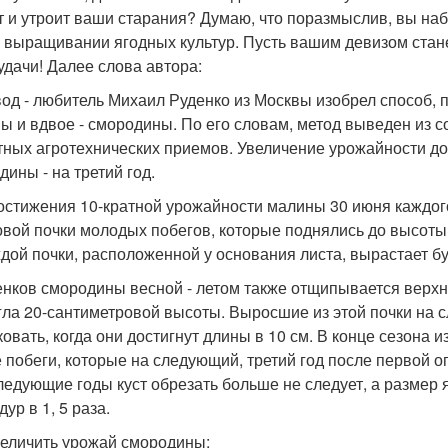
т и утроит ваши старания? Думаю, что поразмыслив, вы на
о выращивании ягодных культур. Пусть вашим девизом станет
удачи! Далее слова автора:
од - любитель Михаил Руденко из Москвы изобрел способ, 
ы и вдвое - смородины. По его словам, метод выведен из 
тных агротехнических приемов. Увеличение урожайности дос
дины - на третий год.
остижения 10-кратной урожайности малины 30 июня каждог
овой почки молодых побегов, которые поднялись до высоты 
ждой почки, расположенной у основания листа, вырастает б
енков смородины весной - летом также отщипывается верхня
гла 20-сантиметровой высоты. Выросшие из этой почки на 
ковать, когда они достигнут длины в 10 см. В конце сезона и
 побеги, которые на следующий, третий год после первой 
ледующие годы куст обрезать больше не следует, а размер 
ур в 1, 5 раза.
величить урожай смородины: