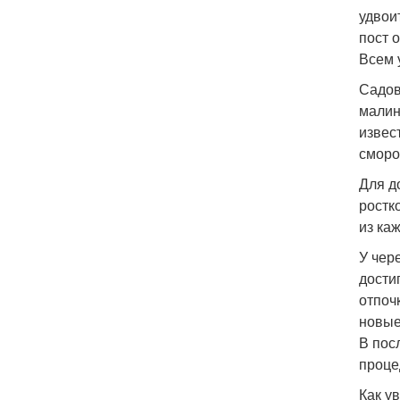
удвои
пост 
Всем 
Садов
малин
извес
сморо
Для д
ростк
из ка
У чер
дости
отпоч
новые
В пос
процед
Как у