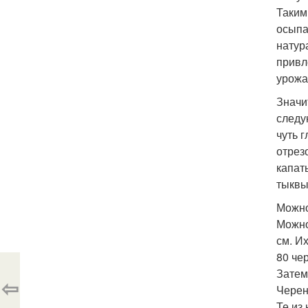
Таким
осыпа
натур
привл
урожа
Значи
следу
чуть 
отрез
капать
тыквы
Можно
Можно
см. И
80 че
Затем
⇦
Черен
Те из