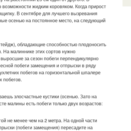
о возможности жидким коровяком. Когда прирост
рищипку. В сентябре для лучшего вызревания
ные осенью на постоянное место, на следующий
ритейдж), обладающие способностью плодоносить
. На малиннике этих сортов нужно
 выросшие за сезон побеги перпендикулярно
весной побеги замещения и отпрыски в ряду
вухлетних побегов на горизонтальной шпалере
х побегов.
заешь злосчастные кустики (осенью. Зато на
сте малины есть побеги только двух возрастов:
ой не менее чем на 2 метра. На одной части
прыски (побеги замещения) пересадите на