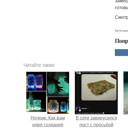
замещ
готов
Смотр
Категори
Понр
Читайте также
Ночник. Как вам
В сети завирусился
идея создания
пост с просьбой