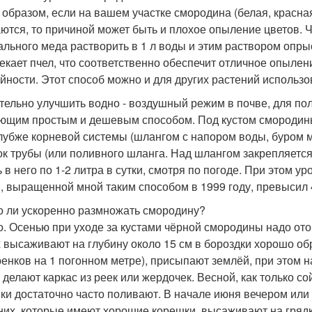
 образом, если на вашем участке смородина (белая, красная
ются, то причиной может быть и плохое опыление цветов. Чт
ального меда растворить в 1 л воды и этим раствором опры
екает пчел, что соответственно обеспечит отличное опылен
йности. Этот способ можно и для других растений использо
тельно улучшить водно - воздушный режим в почве, для по
ющим простым и дешевым способом. Под кустом смородины
глубже корневой системы (шлангом с напором воды, буром м
ок трубы (или поливного шланга. Над шлангом закрепляетс
 в него по 1-2 литра в сутки, смотря по погоде. При этом у
, выращенной мной таким способом в 1999 году, превысил 4
 ли ускоренно размножать смородину?
. Осенью при уходе за кустами чёрной смородины надо отоб
х высаживают на глубину около 15 см в бороздки хорошо о
ренков на 1 погонном метре), присыпают землёй, при этом н
 делают каркас из реек или жердочек. Весной, как только со
ки достаточно часто поливают. В начале июня вечером или
 них, которые имеют хорошие корешки, высаживают на грядку