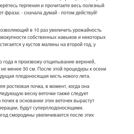
берётесь терпения и прочитаете весь полезный
 фраза: - сначала думай - потом действуй!
позволяющий в 10 раз увеличить урожайность
совокупности собственных навыков и некоторых
тигается у кустов малины на второй год, у
о года я произвожу отщипывание верхней,
не менее 30 см. После этой процедуры к осени
удущая плодоносящая кисть нового лета.
я ростковая почка, в момент, когда она
следующую весну веточки также следует
з почек в основании этих веточек вырастут
операции, будут суперплодоносящими.
ягод смородины увеличивается после этих