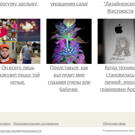
рогулку заплыву.
украшения сада!
"Дизайнерско
Жестокости
нанесла".
Он всего лишь
Представьте, как
Когда техник
азвозил пиццу той
выглядит мир
становилась
ночью.
глазами пчелы или
личной: эпох
бабочки.
гравировки App
онтакты
Пользовательское соглашение
Обратная связь
олитика конфидециальности
Копирование разрешено при у