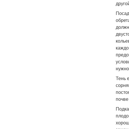
другой
Посад
обрет
должн
двуст
колье
каждо
предо
услов
нужно
Тень 
сорня
посто
почве
Подка
плодо
хорош