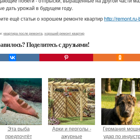
ающие побеги - отпрыски, выращенные на другой части ма
ые дать урожай в будущем году.
ите ещё статьи о хорошем ремонте квартир
http://remont.ru
и:
квартира после ремонта
,
хороший ремонт квартир
авилось? Поделитесь с друзьями!
Эта рыба
Арки и перголы -
Германия мощ
предпочтёт
ажурные
удар по индуст