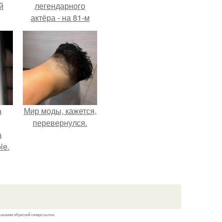
й
легендарного
актёра - на 81-м
году жизни не стало
Винсента пасторе.
а
Мир моды, кажется,
перевернулся.
а
le.
казании обратной гиперссылки.