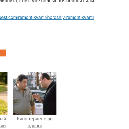
линника, стоят уже полные жизненной силы,
-best.com/remont-kvartir/horoshiy-remont-kvartir
ный
Кино теряет ещё
рии
одного