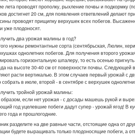
ие лета проводят прополку, рыхление почвы и подкормку (п
ков достигнет 20 см, для появления ответвлений делают п
сины проводят прищипку верхушек всех побегов. Высажен
ни уже плодоносят.
олучить два урожая малины в год?
того нужны ремонтантные сорта (сентябрьская, Люлин, хе
рхушках однолетних побегов. Для получения второго урожая
ировать горизонтальную шпалеру, то есть осенью пригнуть
яда на высоте 30-40 см от поверхности почвы. Следующей 
ляют расти вертикалью. В этом случаев первый урожай с д
 собрать в июле, второй - в сентябре с верхушек однолетни
олучить тройной урожай малины:
 образом, если нет урожая - с досады машешь рукой и выре
ющий год уцелевшие побеги дадут супер - урожай ягод! В ку
его года и прошлогодние.
ник разделите на две равные части, отстоящие одна от друг
ации будете выращивать только плодоносящие побеги, а от