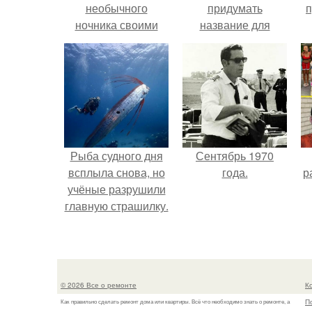
необычного
придумать
п
ночника своими
название для
руками со
домашней
светящейся водой?
запеканки.
Рыба судного дня
Сентябрь 1970
всплыла снова, но
года.
р
учёные разрушили
главную страшилку.
© 2026 Все о ремонте
К
П
Как правильно сделать ремонт дома или квартиры. Всё что необходимо знать о ремонте, а