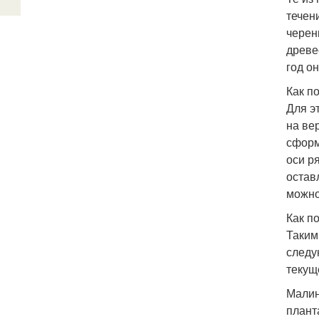
течен
черен
древе
год о
Как п
Для э
на ве
сформ
оси р
остав
можно
Как п
Таким
следу
текущ
Малин
плант