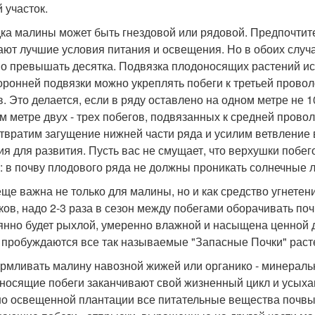
 участок.
ка малины может быть гнездовой или рядовой. Предпочтител
ают лучшие условия питания и освещения. Но в обоих случа
о превышать десятка. Подвязка плодоносящих растений ис
оронней подвязки можно укреплять побеги к третьей прово
в. Это делается, если в ряду оставлено на одном метре не 1
м метре двух - трех побегов, подвязанных к средней прово
твратим загущение нижней части ряда и усилим ветвление 
ия для развития. Пусть вас не смущает, что верхушки побего
: в почву плодового ряда не должны проникать солнечные л
еще важна не только для малины, но и как средство угнетен
ков, надо 2-3 раза в сезон между побегами оборачивать почв
янно будет рыхлой, умеренно влажной и насыщена ценной дл
 пробуждаются все так называемые "Запасные Почки" раст
рмливать малину навозной жижей или органико - минераль
носящие побеги заканчивают свой жизненный цикл и усыхаю
о освещенной плантации все питательные вещества почвы