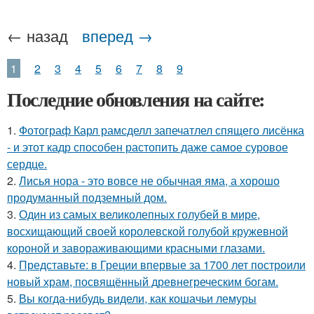
← назад
вперед →
1
2
3
4
5
6
7
8
9
Последние обновления на сайте:
1.
Фотограф Карл рамсделл запечатлел спящего лисёнка
- и этот кадр способен растопить даже самое суровое
сердце.
2.
Лисья нора - это вовсе не обычная яма, а хорошо
продуманный подземный дом.
3.
Один из самых великолепных голубей в мире,
восхищающий своей королевской голубой кружевной
короной и завораживающими красными глазами.
4.
Представьте: в Греции впервые за 1700 лет построили
новый храм, посвящённый древнегреческим богам.
5.
Вы когда-нибудь видели, как кошачьи лемуры