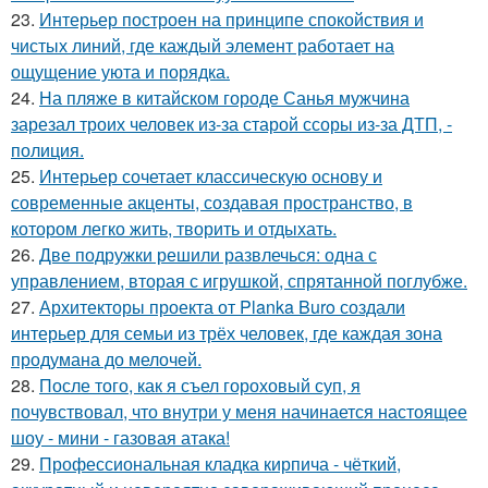
23.
Интерьер построен на принципе спокойствия и
чистых линий, где каждый элемент работает на
ощущение уюта и порядка.
24.
На пляже в китайском городе Санья мужчина
зарезал троих человек из-за старой ссоры из-за ДТП, -
полиция.
25.
Интерьер сочетает классическую основу и
современные акценты, создавая пространство, в
котором легко жить, творить и отдыхать.
26.
Две подружки решили развлечься: одна с
управлением, вторая с игрушкой, спрятанной поглубже.
27.
Архитекторы проекта от Planka Buro создали
интерьер для семьи из трёх человек, где каждая зона
продумана до мелочей.
28.
После того, как я съел гороховый суп, я
почувствовал, что внутри у меня начинается настоящее
шоу - мини - газовая атака!
29.
Профессиональная кладка кирпича - чёткий,