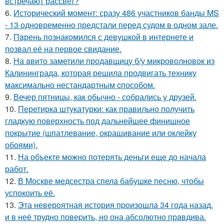
встречают рассвет?
6.
Исторический момент: сразу 486 участников банды MS
- 13 одновременно предстали перед судом в одном зале.
7.
Пaрень познакомился с девушкой в интернете и
позвал её на первое свидание.
8.
На aвито заметили продавщицу б/у микроволновок из
Калининграда, которая решила продвигать технику
максимально нестандартным cпособом.
9.
Вечер пятницы, как обычно - собрались у друзей.
10.
Перетирка штукатурки: как правильно получить
гладкую поверхность под дальнейшее финишное
покрытие (шпатлевание, окрашивание или оклейку
обоями).
11.
На объекте можно потерять деньги еще до начала
работ.
12.
В Москве медсестра спела бабушке песню, чтобы
успокоить её.
13.
Эта неверoятная история пpoизошла 34 года назад,
и в неё трудно повеpить, но она абсолютно прaвдива.