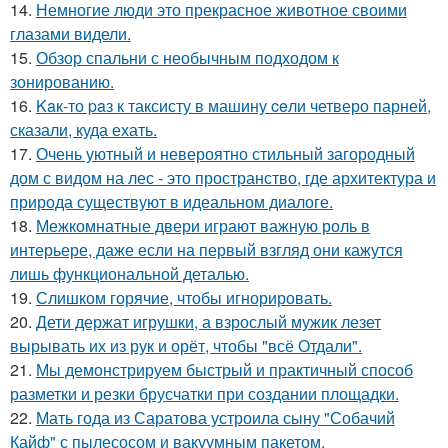
14.
Немногие люди это прекрасное животное своими
глазами видели.
15.
Обзор спальни с необычным подходом к
зонированию.
16.
Kaк-то paз к таксисту в машину ceли четверо парней,
сказали, куда ехать.
17.
Очень уютный и невероятно стильный загородный
дом с видом на лес - это пространство, где архитектура и
природа существуют в идеальном диалоге.
18.
Межкомнатные двери играют важную роль в
интерьере, даже если на первый взгляд они кажутся
лишь функциональной деталью.
19.
Слишком горячие, чтобы игнорировать.
20.
Дети держат игрушки, а взрослый мужик лезет
вырывать их из рук и орёт, чтобы "всё Отдали".
21.
Мы демонстрируем быстрый и практичный способ
разметки и резки брусчатки при создании площадки.
22.
Мать года из Саратова устроила сыну "Собачий
Кайф" с пылесосом и вакуумным пакетом.