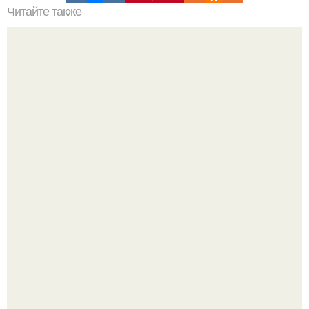
Читайте также
Как подобрать "Ключи" к клематису.
Зумеры окончательно доставку в отдельный вид
искусства превратили.