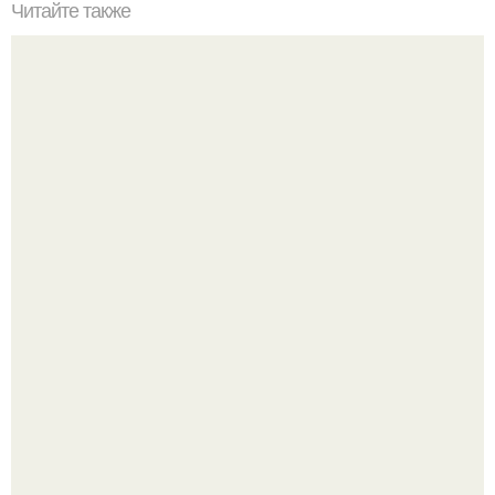
Читайте также
Что посадить возле беседки?
Германия мощный удар по индустрии "Дизайнерской
Жестокости нанесла".