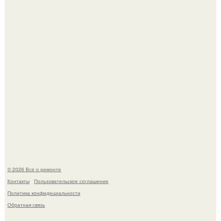
Бывают ошибки, которые обходятся в целое состояние.
Башня дьявола. Девилс - тауэр (Devils Tower) или башня
дьявола - монолит вулканического происхождения
высотой 1558 м над уровнем моря.
© 2026 Все о ремонте
Контакты
Пользовательское соглашение
Политика конфидециальности
Обратная связь