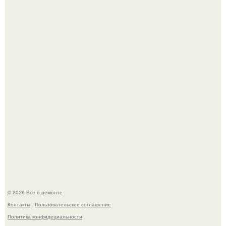
В Китaе обнаружили гигaнтскую воронку глубиной в 200
метров с первобытным лесом внутри.
Когда техника становилась личной: эпоха гравировки
Apple.
© 2026 Все о ремонте
Контакты
Пользовательское соглашение
Политика конфидециальности