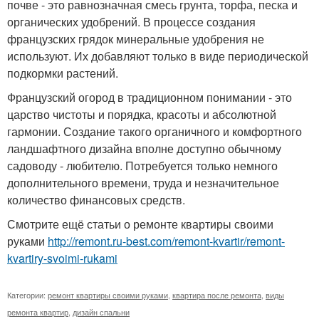
почве - это равнозначная смесь грунта, торфа, песка и
органических удобрений. В процессе создания
французских грядок минеральные удобрения не
используют. Их добавляют только в виде периодической
подкормки растений.
Французский огород в традиционном понимании - это
царство чистоты и порядка, красоты и абсолютной
гармонии. Создание такого органичного и комфортного
ландшафтного дизайна вполне доступно обычному
садоводу - любителю. Потребуется только немного
дополнительного времени, труда и незначительное
количество финансовых средств.
Смотрите ещё статьи о ремонте квартиры своими
руками
http://remont.ru-best.com/remont-kvartir/remont-
kvartiry-svoimi-rukami
Категории:
ремонт квартиры своими руками
,
квартира после ремонта
,
виды
ремонта квартир
,
дизайн спальни