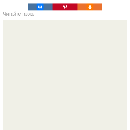
Читайте также
Конструкции стеллажей: 5 функциональных моделей для
наполнения шкафа купе и обустройства гардеробной
системы.