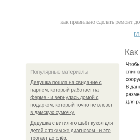
как правильно сделать ремонт до
г
Как
Чтобы
спинк
Популярные материалы
соору
Девушка пошла на свидание с
В дан
парнем, который работает на
размер
ферме - и вернулась домой с
Для р
подарком, который точно не влезет
в дамскую сумочку.
Дедушка с витилиго шьёт кукол для
детей с таким же диагнозом - и это
трогает до слёз.