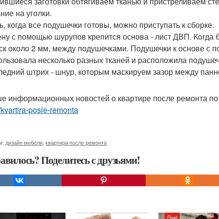
ившиеся заготовки обтягиваем тканью и пристреливаем ст
ние на уголки.
ь, когда все подушечки готовы, можно приступать к сборке.
ену с помощью шурупов крепится основа - лист ДВП. Когда 
ск около 2 мм, между подушечками. Подушечки к основе с 
ользовала несколько разных тканей и расположила подушеч
ледний штрих - шнур, которым маскируем зазор между панно
е информационных новостей о квартире после ремонта по
r/kvartira-posle-remonta
и:
дизайн мебели
,
квартира после ремонта
авилось? Поделитесь с друзьями!