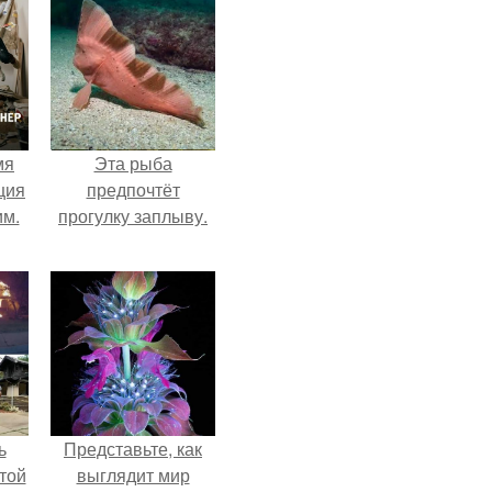
мя
Эта рыба
ция
предпочтёт
им.
прогулку заплыву.
ь
Представьте, как
той
выглядит мир