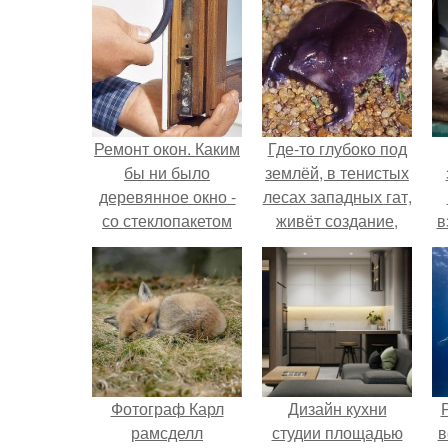
Ремонт окон. Каким
Где-то глубоко под
бы ни было
землёй, в тенистых
деревянное окно -
лесах западных гат,
со стеклопакетом
живёт создание,
в
или старой
которое почти никто
конструкции - оно
не видит.
н
требует заботы.
Фотограф Карл
Дизайн кухни
рамсделл
студии площадью
в