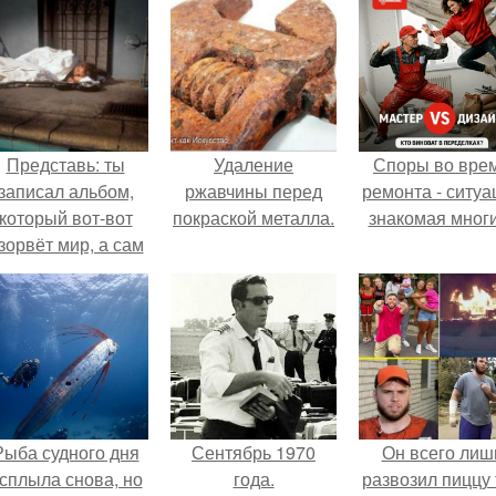
Представь: ты
Удаление
Споры во вре
записал альбом,
ржавчины перед
ремонта - ситуа
который вот-вот
покраской металла.
знакомая мног
зорвёт мир, а сам
в этот момент
очуешь в машине.
Рыба судного дня
Сентябрь 1970
Он всего лиш
сплыла снова, но
года.
развозил пиццу 