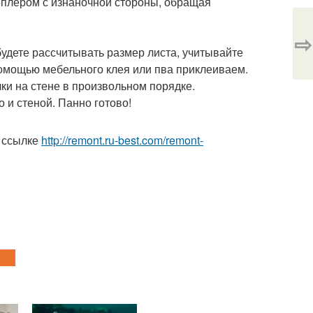
еплером с изнаночной стороны, обращая
⇨
будете рассчитывать размер листа, учитывайте
помощью мебельного клея или пва приклеиваем.
ки на стене в произвольном порядке.
 и стеной. Панно готово!
 ссылке
http://remont.ru-best.com/remont-