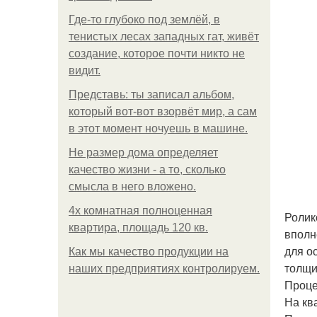
Где-то глубоко под землёй, в
тенистых лесах западных гат, живёт
создание, которое почти никто не
видит.
Представь: ты записал альбом,
который вот-вот взорвёт мир, а сам
в этот момент ночуешь в машине.
Не размер дома определяет
качество жизни - а то, сколько
смысла в него вложено.
4x комнатная полноценная
Ролик
квартира, площадь 120 кв.
вполн
для о
Как мы качество продукции на
толщи
наших предприятиях контролируем.
Проце
На кв