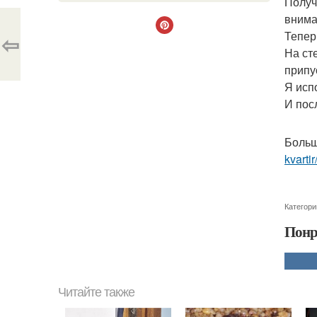
Получ
внима
Тепер
⇦
На ст
припу
Я исп
И пос
Больш
kvarti
Категори
Понр
Читайте также