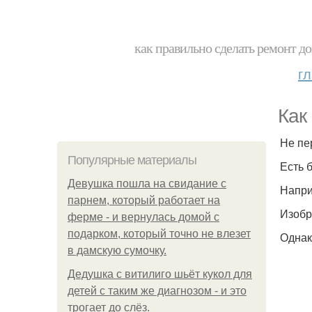
как правильно сделать ремонт до
г
Как
Не пе
Популярные материалы
Есть 
Девушка пошла на свидание с
Напри
парнем, который работает на
Изобр
ферме - и вернулась домой с
подарком, который точно не влезет
Однак
в дамскую сумочку.
Дедушка с витилиго шьёт кукол для
детей с таким же диагнозом - и это
трогает до слёз.