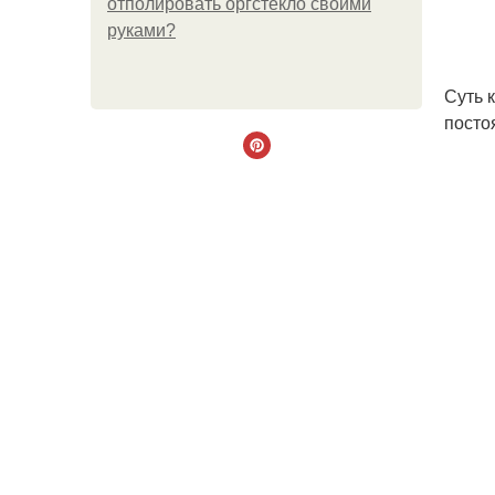
отполировать оргстекло своими
руками?
Суть 
постоя