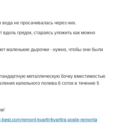
вода не просачивалась через них.
вдоль грядок, стараясь уложить как можно
ют маленькие дырочки - нужно, чтобы они были
 стандартную металлическую бочку вместимостью
вления капельного полива 6 соток в течение 5
м!
ru-best.com/remont-kvartir/kvartira-posle-remonta