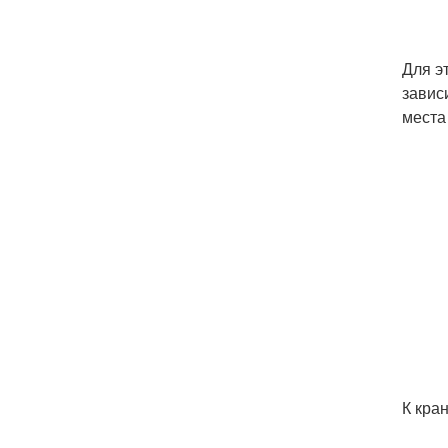
Для э
завис
места
К кра