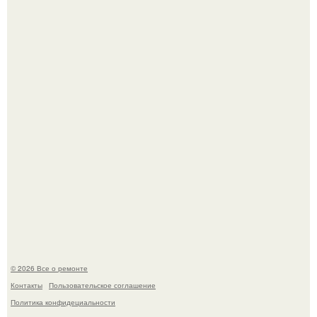
Вы когда-нибудь замечали, как после тяжелого дня
настроение поднимается от одного взгляда на своего
питомца?
Мир моды, кажется, перевернулся.
© 2026 Все о ремонте
Контакты
Пользовательское соглашение
Политика конфидециальности