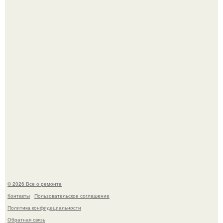
дьявола - монолит вулканического происхождения
высотой 1558 м над уровнем моря.
История, от которой мороз по коже: корейская модель
настолько увлеклась пластикой, что вколола себе в лицо
кулинарное масло.
© 2026 Все о ремонте
Контакты
Пользовательское соглашение
Политика конфидециальности
Обратная связь