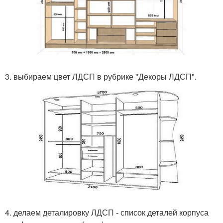
3. выбираем цвет ЛДСП в рубрике "Декоры ЛДСП".
4. делаем деталировку ЛДСП - список деталей корпуса