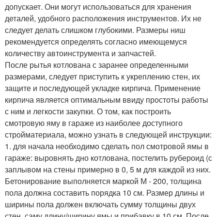
допускает. Они могут использоваться для хранения
деталей, удобного расположения инструментов. Их не
следует делать слишком глубокими. Размеры ниш
рекомендуется определять согласно имеющемуся
количеству автоинструмента и запчастей.
После рытья котлована с заранее определенными
размерами, следует приступить к укреплению стен, их
защите и последующей укладке кирпича. Применение
кирпича является оптимальным ввиду простоты работы
с ним и легкости закупки. О том, как построить
смотровую яму в гараже из наиболее доступного
стройматериала, можно узнать в следующей инструкции:
1. для начала необходимо сделать пол смотровой ямы в
гараже: выровнять дно котлована, постелить рубероид (с
заплывом на стены примерно в 0, 5 м для каждой из них.
Бетонирование выполняется маркой М - 200, толщина
пола должна составить порядка 10 см. Размер длины и
ширины пола должен включать сумму толщины двух
стен, саму длину/ширину ямы и прибавку в 10 см. После