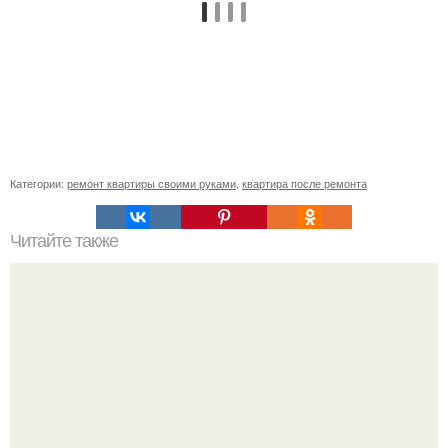
Категории:
ремонт квартиры своими руками
,
квартира после ремонта
Читайте также
"Крымские" чебуреки из слоеного теста - правильный