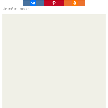
Читайте также
Выращивание пекинской капусты.
Споры во время ремонта - ситуация знакомая многим.