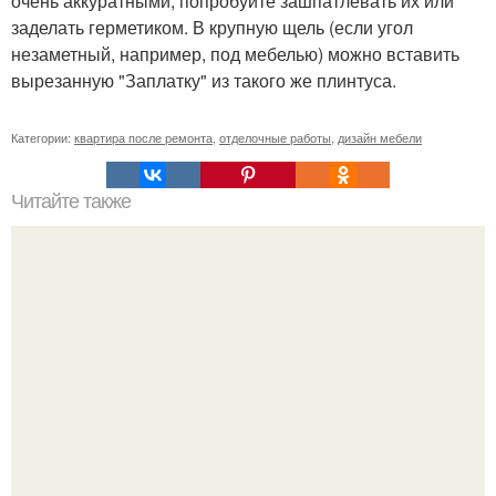
очень аккуратными, попробуйте зашпатлевать их или
заделать герметиком. В крупную щель (если угол
незаметный, например, под мебелью) можно вставить
вырезанную "Заплатку" из такого же плинтуса.
Категории:
квартира после ремонта
,
отделочные работы
,
дизайн мебели
Читайте также
Регулируемый накидной ключ.