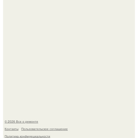
Башня дьявола. Девилс - тауэр (Devils Tower) или башня
дьявола - монолит вулканического происхождения
высотой 1558 м над уровнем моря.
Представьте, как выглядит мир глазами пчелы или
бабочки.
© 2026 Все о ремонте
Контакты
Пользовательское соглашение
Политика конфидециальности