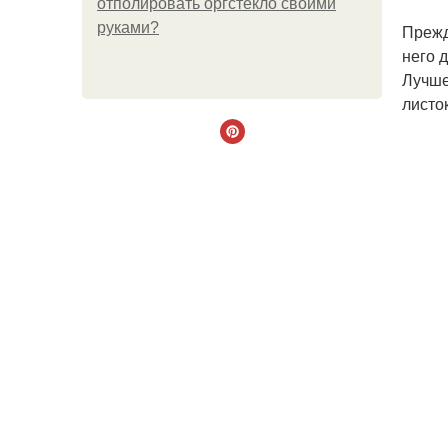
отполировать оргстекло своими
руками?
Прежд
него 
Лучше
листо