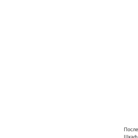
После
Шкаф 