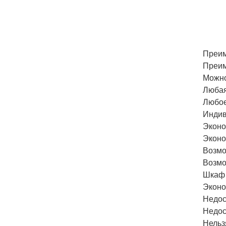
Преим
Преим
Можно
Любая
Любое
Индив
Эконо
Эконо
Возмо
Возмо
Шкаф 
Эконо
Недос
Недос
Нельз