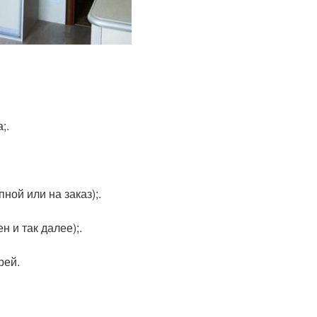
;.
ой или на заказ);.
 и так далее);.
рей.