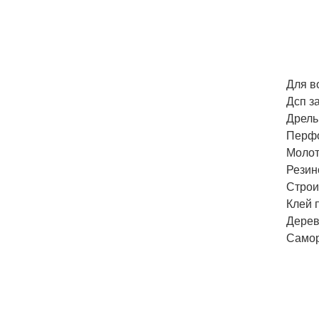
Для в
Дсп з
Дрель
Перфо
Молот
Резин
Строи
Клей 
Дерев
Самор