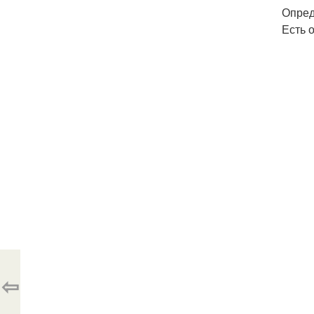
Опред
Есть 
⇦