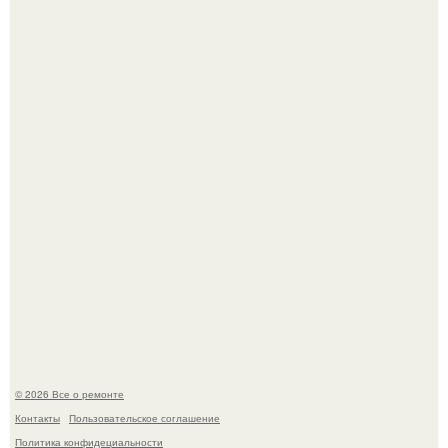
Вы когда-нибудь замечали, как после тяжелого дня
настроение поднимается от одного взгляда на своего
питомца?
В мексиканской тюрьме сьюдад-хуареса во время рейда
обнаружили необычного узника - лысого сфинкса с
татуировками.
© 2026 Все о ремонте
Контакты
Пользовательское соглашение
Политика конфидециальности