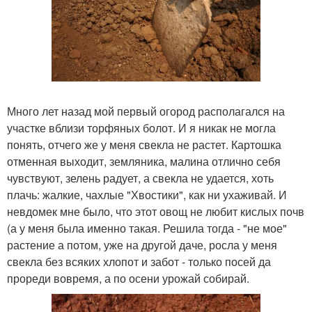
Много лет назад мой первый огород располагался на
участке вблизи торфяных болот. И я никак не могла
понять, отчего же у меня свекла не растет. Картошка
отменная выходит, земляника, малина отлично себя
чувствуют, зелень радует, а свекла не удается, хоть
плачь: жалкие, чахлые "Хвостики", как ни ухаживай. И
невдомек мне было, что этот овощ не любит кислых почв
(а у меня была именно такая. Решила тогда - "не мое"
растение а потом, уже на другой даче, росла у меня
свекла без всяких хлопот и забот - только посей да
прореди вовремя, а по осени урожай собирай.