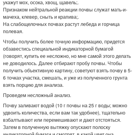
укажут мох, осока, хвощ, щавель;.
Признаком нейтральной реакции почвы служат мать-и-
мачеха, клевер, сныть и крапива;.
На слабощелочных почвах растут лебеда и горчица
полевая.
Чтобы получить более точную информацию, придется
обзавестись специальной индикаторной бумагой
(говорят, купить ее несложно, но мне самой этого делать
не доводилось. Далее отбирают пробу почвы. Чтобы
получить объективную картину, советуют взять почву в 5-
6 точках участка, смешать, и уже из полученного грунта
взять порцию для анализа.
Проведем несложный анализ.
Почву заливают водой (10 г почвы на 25 г воды; можно
удвоить количества, если вам так удобнее), тщательно
взбалтывают или перемешивают и дают отстояться.
Затем в полученную вытяжку опускают полоску
индикаторной бумаги и смотрят, в какой цвет она