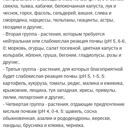
свекла, тыква, кабачки, белокочанная капуста, лук и
чеснок, горох, фасоль, сельдерей, вишня, слива и
смородина, нарциссы, тюльпаны, гиацинты, астры,
гвоздики и другие;.
- Вторая группа - растения, которым требуется
нейтральная или слабокислая реакция почвы (pH 5, 6-6,
0: морковь, огурцы, салат посевной, цветная капуста и
кольраби, яблоня, груша, бегонии, гладиолусы, розы и
другие;.
- Третья группа - растения, для которых благоприятной
будет слабокислая реакция почвы (pH 5, 1-5, 5:
картофель, кукуруза, томаты, редис, малина и ежевика,
крыжовник, лещина, туя западная, ирисы, примулы,
лилии, пеларгония и другие;.
- Четвертая группа - растения, отдающие предпочтение
кислым почвам (pH 4, 0-4, 5: щавель, сосна
обыкновенная, азалии и рододендроны, верески,
ландыш, брусника и клюква, черника.