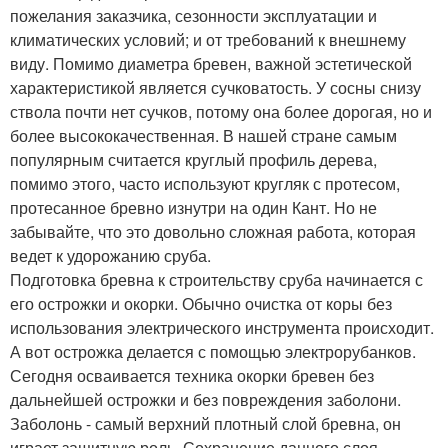
пожелания заказчика, сезонности эксплуатации и
климатических условий; и от требований к внешнему
виду. Помимо диаметра бревен, важной эстетической
характеристикой является сучковатость. У сосны снизу
ствола почти нет сучков, потому она более дорогая, но и
более высококачественная. В нашей стране самым
популярным считается круглый профиль дерева,
помимо этого, часто используют кругляк с протесом,
протесанное бревно изнутри на один Кант. Но не
забывайте, что это довольно сложная работа, которая
ведет к удорожанию сруба.
Подготовка бревна к строительству сруба начинается с
его острожки и окорки. Обычно очистка от коры без
использования электрического инструмента происходит.
А вот острожка делается с помощью электрорубанков.
Сегодня осваивается техника окорки бревен без
дальнейшей острожки и без повреждения заболони.
Заболонь - самый верхний плотный слой бревна, он
играет защитную роль. Сохранение данного слоя