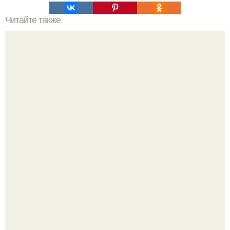
Читайте также
Что делать, если разбился градусник?
Где-то глубоко под землёй, в тенистых лесах западных
гат, живёт создание, которое почти никто не видит.