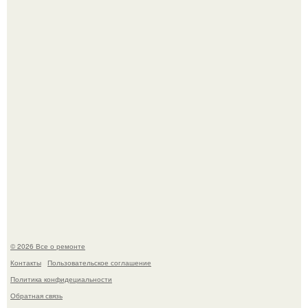
Apple.
В мексиканской тюрьме сьюдад-хуареса во время рейда
обнаружили необычного узника - лысого сфинкса с
татуировками.
© 2026 Все о ремонте
Контакты
Пользовательское соглашение
Политика конфидециальности
Обратная связь