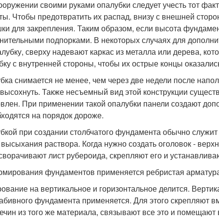
ооружении своими руками опалубки следует учесть тот факт,
ты. Чтобы предотвратить их распад, внизу с внешней стор
ки для закрепления. Таким образом, если высота фундаме
нительными подпорками. В некоторых случаях для дополнит
алубку, сверху надевают каркас из металла или дерева, кот
бку с внутренней стороны, чтобы их острые концы оказалис
бка снимается не менее, чем через две недели после напо
 высохнуть. Также несъемный вид этой конструкции сущест
овлен. При применении такой опалубки панели создают доп
бходятся на порядок дороже.
бкой при создании столбчатого фундамента обычно служит т
 высыхания раствора. Когда нужно создать оголовок - верх
 сворачивают лист рубероида, скрепляют его и устанавлива
рмирования фундаментов применяется ребристая арматура 
ование на вертикальное и горизонтальное делится. Вертик
абивного фундамента применяется. Для этого скрепляют в
ечин из того же материала, связывают все это и помещают в