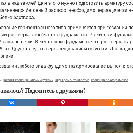
пала над землей (для этого нужно подготовить арматуру со
 заливается бетонный раствор, необходимо периодически не
бовке раствора.
ование горизонтального типа применяется при создании ле
нии ростверка столбчатого фундамента. В плитном фундамен
-3 слоя решетки. В ленточном фундаменте и в ростверках 
15 см. Друг от друга с перекрещиванием по углам. Для под
ирпичи.
оздании любого вида фундамента армирование выполняетс
и:
ремонт квартиры своими руками
,
виды ремонта квартир
,
квартира после ремонта
авилось? Поделитесь с друзьями!