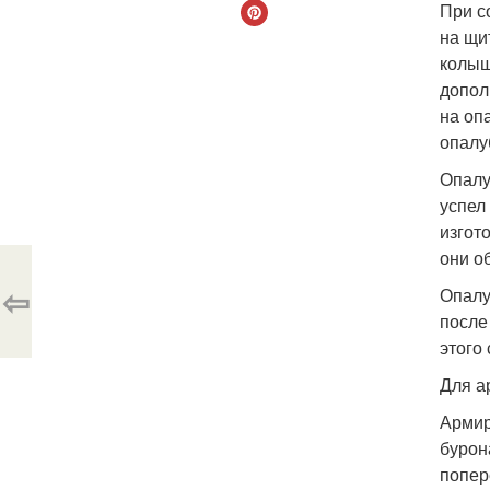
При с
на щи
колыш
допол
на оп
опалу
Опалу
успел
изгот
они о
⇦
Опалу
после
этого
Для а
Армир
бурон
попер