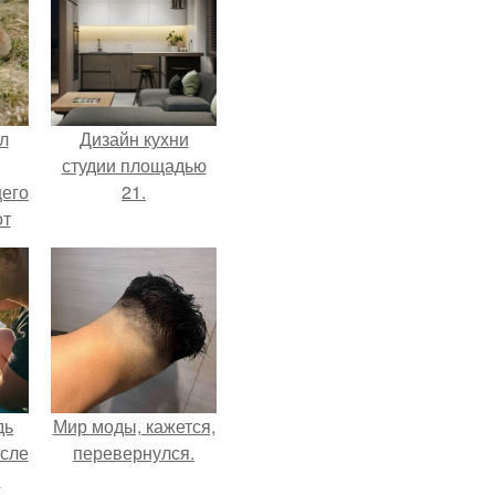
л
Дизайн кухни
студии площадью
щего
21.
от
н
же
е
дь
Мир моды, кажется,
осле
перевернулся.
я