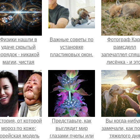
Физики нашли в
Важные советы по
Фотограф Кар
удаче скрытый
установке
рамсделл
порядок - никакой
пластиковых окон.
запечатлел спя
магии, чистая
лисёнка - и эт
квантовая
кадр способе
механика.
растопить да
самое сурово
сердце.
тория, от которой
Представьте, как
Вы когда-нибу
мороз по коже:
выглядит мир
замечали, как п
корейская модель
глазами пчелы или
тяжелого дн