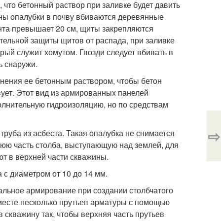
 что бетонный раствор при заливке будет давить
оны опалубки в почву вбиваются деревянные
нта превышает 20 см, щиты закрепляются
ельной защиты щитов от распада, при заливке
орый служит хомутом. Гвозди следует вбивать в
ь снаружи.
лнения ее бетонным раствором, чтобы бетон
вует. Этот вид из армированных панелей
олнительную гидроизоляцию, но по средствам
⇨
руба из асбеста. Такая опалубка не снимается
нюю часть столба, выступающую над землей, для
ют в верхней части скважины.
с диаметром от 10 до 14 мм.
альное армирование при создании столбчатого
месте несколько прутьев арматуры с помощью
 скважину так, чтобы верхняя часть прутьев