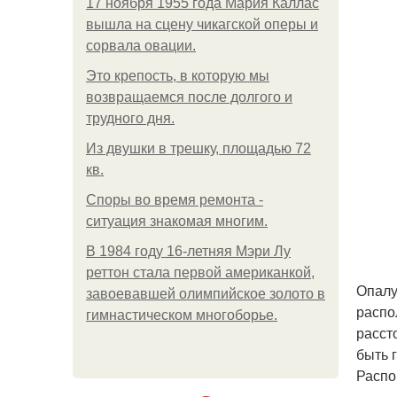
17 ноября 1955 года Мария Каллас
вышла на сцену чикагской оперы и
сорвала овации.
Это крепость, в которую мы
возвращаемся после долгого и
трудного дня.
Из двушки в трешку, площадью 72
кв.
Споры во время ремонта -
ситуация знакомая многим.
В 1984 году 16-летняя Мэри Лу
реттон стала первой американкой,
Опалу
завоевавшей олимпийское золото в
распо
гимнастическом многоборье.
расст
быть 
Распо