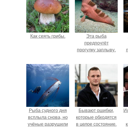
Как сеять грибы.
Эта рыба
предпочтёт
прогулку заплыву.
Рыба судного дня
Бывают ошибки,
Ис
всплыла снова, но
которые обходятся
учёные разрушили
в целое состояние.