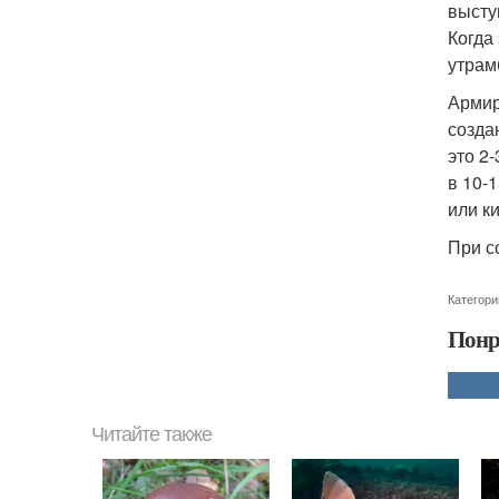
высту
Когда
утрам
Армир
созда
это 2
в 10-
или к
При с
Категори
Понр
Читайте также