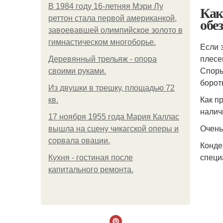
В 1984 году 16-летняя Мэри Лу
Как
реттон стала первой американкой,
обе
завоевавшей олимпийское золото в
гимнастическом многоборье.
Если 
плесе
Деревянный трельяж - опора
Споры
своими руками.
борот
Из двушки в трешку, площадью 72
Как п
кв.
налич
17 ноября 1955 года Мария Каллас
Очень
вышла на сцену чикагской оперы и
сорвала овации.
Конде
специ
Кухня - гостиная после
капитального ремонта.