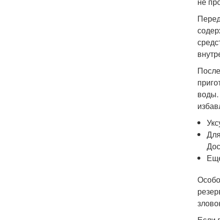
не пр
Перед
содер
средс
внутр
После
приго
воды.
избав
Укс
Для
Дос
Еще
Особо
резер
злово
Если 