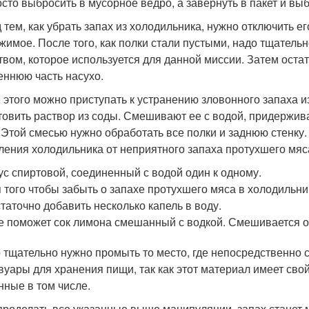
осто выбросить в мусорное ведро, а завернуть в пакет и вы
 тем, как убрать запах из холодильника, нужно отключить ег
жимое. После того, как полки стали пустыми, надо тщател
твом, которое используется для данной миссии. Затем оста
еннюю часть насухо.
 этого можно приступать к устранению зловонного запаха и
товить раствор из соды. Смешивают ее с водой, придержив
 Этой смесью нужно обработать все полки и заднюю стенку
ления холодильника от неприятного запаха протухшего мяс
ус спиртовой, соединенный с водой один к одному.
 того чтобы забыть о запахе протухшего мяса в холодильн
таточно добавить несколько капель в воду.
 поможет сок лимона смешанный с водкой. Смешивается од
 тщательно нужно промыть то место, где непосредственно с
вуары для хранения пищи, так как этот материал имеет сво
нные в том числе.
проделать все указанные выше манипуляции, запах станет 