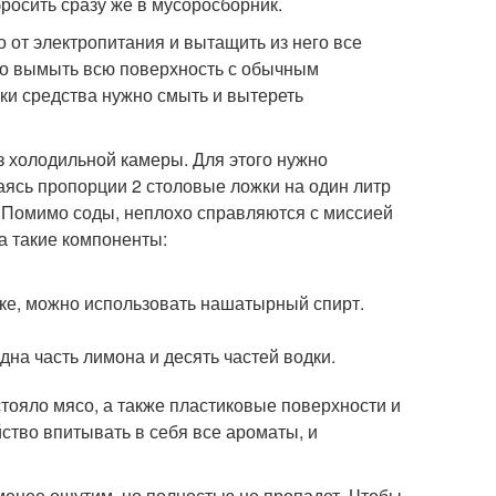
бросить сразу же в мусоросборник.
о от электропитания и вытащить из него все
ьно вымыть всю поверхность с обычным
тки средства нужно смыть и вытереть
з холодильной камеры. Для этого нужно
аясь пропорции 2 столовые ложки на один литр
. Помимо соды, неплохо справляются с миссией
а такие компоненты:
ике, можно использовать нашатырный спирт.
на часть лимона и десять частей водки.
тояло мясо, а также пластиковые поверхности и
йство впитывать в себя все ароматы, и
менее ощутим, но полностью не пропадет. Чтобы