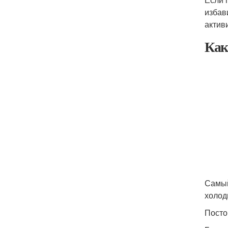
избав
актив
Как
Самый
холод
Посто