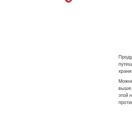
Проду
путеш
храни
Можно
выше.
этой 
проти