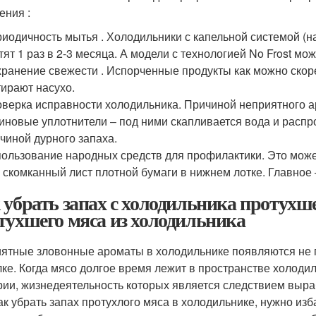
ения :
иодичность мытья . Холодильники с капельной системой (н
тят 1 раз в 2-3 месяца. А модели с технологией No Frost мо
ранение свежести . Испорченные продукты как можно скор
ирают насухо.
верка исправности холодильника. Причиной неприятного а
иновые уплотнители – под ними скапливается вода и распр
чиной дурного запаха.
ользование народных средств для профилактики. Это може
 скомканный лист плотной бумаги в нижнем лотке. Главное 
 убрать запах с холодильника протухше
тухшего мяса из холодильника
ятные зловонные ароматы в холодильнике появляются не пр
лке. Когда мясо долгое время лежит в пространстве холоди
рии, жизнедеятельность которых является следствием выр
как убрать запах протухлого мяса в холодильнике, нужно изб