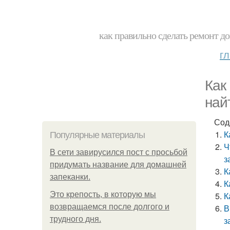
как правильно сделать ремонт до
г
Как
най
Сод
К
Популярные материалы
Ч
В сети завирусился пост с просьбой
з
придумать название для домашней
К
запеканки.
К
Это крепость, в которую мы
К
возвращаемся после долгого и
В
трудного дня.
з