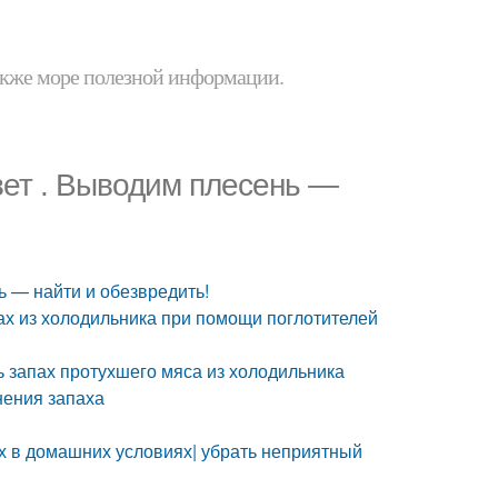
 также море полезной информации.
вет . Выводим плесень —
ь — найти и обезвредить!
пах из холодильника при помощи поглотителей
ть запах протухшего мяса из холодильника
нения запаха
пах в домашних условиях| убрать неприятный