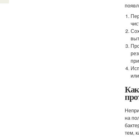
появл
Пер
чис
Сох
выт
Про
рез
при
Исп
или
Как
про
Непри
на по
бакте
тем, 