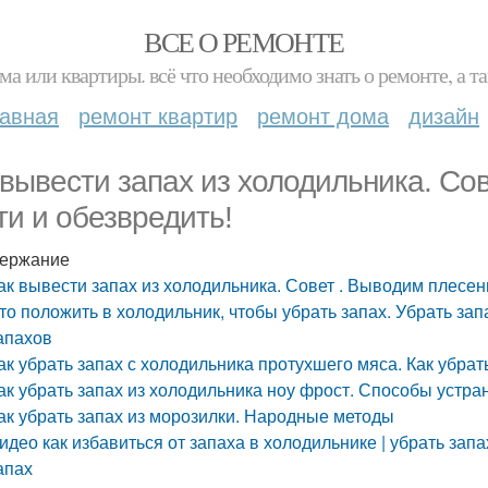
ВСЕ О РЕМОНТЕ
ма или квартиры. всё что необходимо знать о ремонте, а
лавная
ремонт квартир
ремонт дома
дизайн
 вывести запах из холодильника. Со
ти и обезвредить!
ержание
ак вывести запах из холодильника. Совет . Выводим плесен
то положить в холодильник, чтобы убрать запах. Убрать за
апахов
ак убрать запах с холодильника протухшего мяса. Как убра
ак убрать запах из холодильника ноу фрост. Способы устра
ак убрать запах из морозилки. Народные методы
идео как избавиться от запаха в холодильнике | убрать за
апах