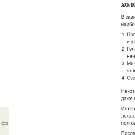
хол
В зав
наибо
Пог
и ф
Гел
наи
Мин
что
Озо
Некот
даже 
Интер
лежат
⇦
полго
После