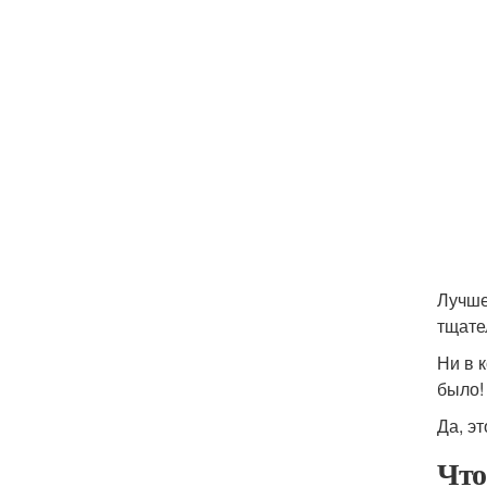
Лучше
тщате
Ни в 
было!
Да, э
Что