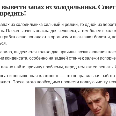
 вывести запах из холодильника. Совет
звредить!
запах из холодильника сильный и резкий, то одной из веро
нь. Плесень очень опасна для человека, а тем более в холо
 грибка легко попадают в организм и вызывают болезни, п
ься.
равило, выделяется только две причины возникновения пле
ии конденсата, особенно на задней стенке); залежи испорч
 важно найти причину проблемы, перед тем как ее решать. 
нсат и повышенная влажность — это неправильная работа 
алист. После этого необходимо провести полную чистку тех