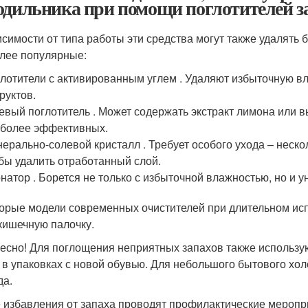
одильника при помощи поглотителей з
исимости от типа работы эти средства могут также удалять 
лее популярные:
лотители с активированным углем . Удаляют избыточную в
руктов.
евый поглотитель . Может содержать экстракт лимона или в
более эффективных.
ерально-солевой кристалл . Требует особого ухода – неско
бы удалить отработанный слой.
натор . Борется не только с избыточной влажностью, но и 
орые модели современных очистителей при длительном исп
кишечную палочку.
есно! Для поглощения неприятных запахов также использую
 в упаковках с новой обувью. Для небольшого бытового хол
да.
 избавления от запаха проводят профилактические меропри