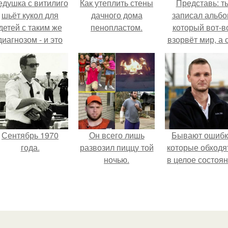
едушка с витилиго
Как утеплить стены
Представь: т
шьёт кукол для
дачного дома
записал альбо
детей с таким же
пенопластом.
который вот-в
диагнозом - и это
взорвёт мир, а 
трогает до слёз.
в этот момен
ночуешь в маши
Сентябрь 1970
Он всего лишь
Бывают ошибк
года.
развозил пиццу той
которые обходя
ночью.
в целое состоян