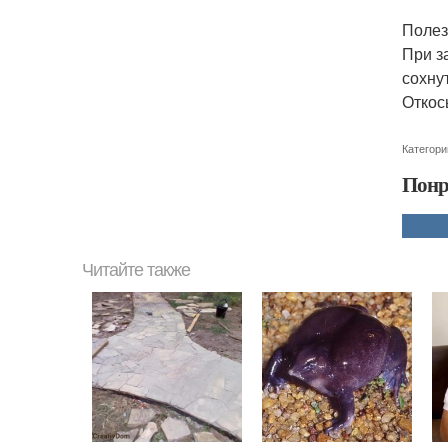
Полез
При з
сохнут
Откос
Категори
Понр
Читайте также