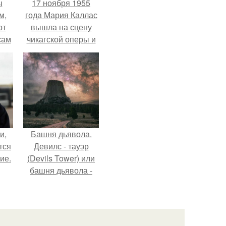
ы
17 ноября 1955
м,
года Мария Каллас
от
вышла на сцену
сам
чикагской оперы и
т
сорвала овации.
не.
и,
Башня дьявола.
тся
Девилс - тауэр
ие.
(Devils Tower) или
башня дьявола -
монолит
вулканического
происхождения
высотой 1558 м над