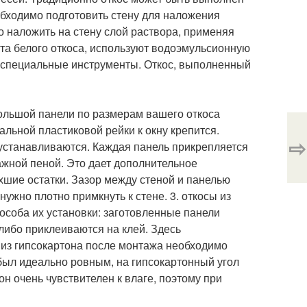
обходимо подготовить стену для наложения
о наложить на стену слой раствора, применяя
та белого откоса, используют водоэмульсионную
 специальные инструменты. Откос, выполненный
большой панели по размерам вашего откоса
альной пластиковой рейки к окну крепится.
⇨
 устанавливаются. Каждая панель прикрепляется
ажной пеной. Это дает дополнительное
хшие остатки. Зазор между стеной и панелью
ужно плотно примкнуть к стене. 3. откосы из
особа их установки: заготовленные панели
ибо приклеиваются на клей. Здесь
 из гипсокартона после монтажа необходимо
был идеально ровным, на гипсокартонный угол
н очень чувствителен к влаге, поэтому при