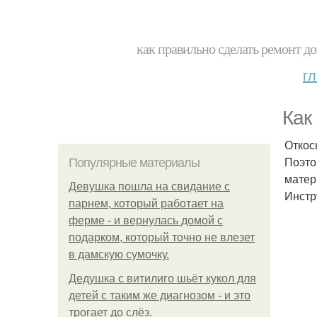
как правильно сделать ремонт до
г
Как
Откос
Поэто
Популярные материалы
матер
Девушка пошла на свидание с
Инстр
парнем, который работает на
ферме - и вернулась домой с
подарком, который точно не влезет
в дамскую сумочку.
Дедушка с витилиго шьёт кукол для
детей с таким же диагнозом - и это
трогает до слёз.