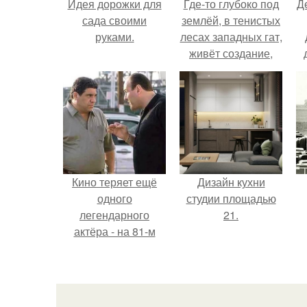
Идея дорожки для
Где-то глубоко под
Д
сада своими
землёй, в тенистых
руками.
лесах западных гат,
живёт создание,
которое почти никто
не видит.
Кино теряет ещё
Дизайн кухни
одного
студии площадью
легендарного
21.
актёра - на 81-м
году жизни не стало
Винсента пасторе.