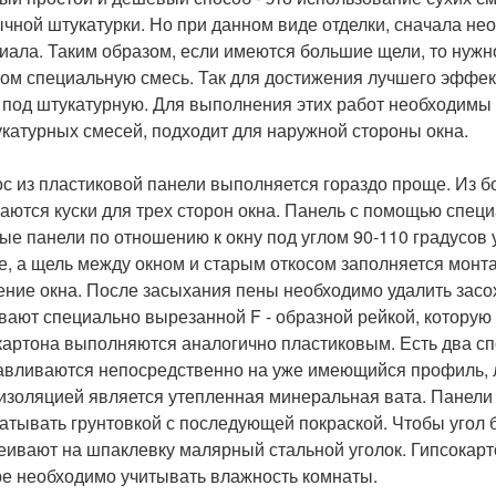
ычной штукатурки. Но при данном виде отделки, сначала не
иала. Таким образом, если имеются большие щели, то нужн
том специальную смесь. Так для достижения лучшего эффек
 под штукатурную. Для выполнения этих работ необходимы
укатурных смесей, подходит для наружной стороны окна.
кос из пластиковой панели выполняется гораздо проще. Из 
аются куски для трех сторон окна. Панель с помощью специ
ые панели по отношению к окну под углом 90-110 градусов
не, а щель между окном и старым откосом заполняется монт
ение окна. После засыхания пены необходимо удалить засо
вают специально вырезанной F - образной рейкой, которую н
картона выполняются аналогично пластиковым. Есть два сп
авливаются непосредственно на уже имеющийся профиль, л
изоляцией является утепленная минеральная вата. Панели
атывать грунтовкой с последующей покраской. Чтобы угол 
еивают на шпаклевку малярный стальной уголок. Гипсокарто
е необходимо учитывать влажность комнаты.