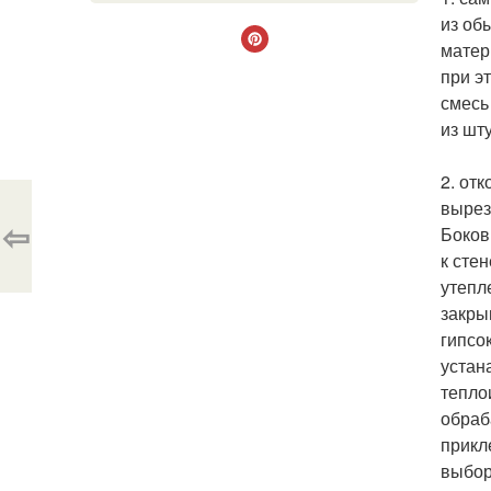
из об
матер
при э
смесь
из шт
2. от
вырез
⇦
Боков
к сте
утепл
закры
гипсо
устан
тепло
обраб
прикл
выбор