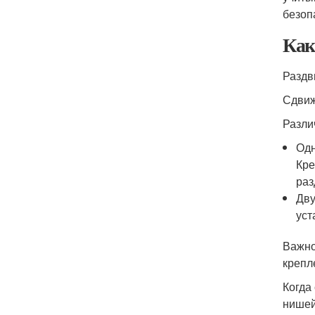
безоп
Как
Раздв
Сдвиж
Разли
Одн
Кре
раз
Дву
уст
Важно
крепл
Когда
нишей