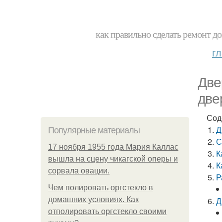
как правильно сделать ремонт до
г
Две
две
Сод
Д
Популярные материалы
С
17 ноября 1955 года Мария Каллас
К
вышла на сцену чикагской оперы и
К
сорвала овации.
Р
Чем полировать оргстекло в
домашних условиях. Как
Д
отполировать оргстекло своими