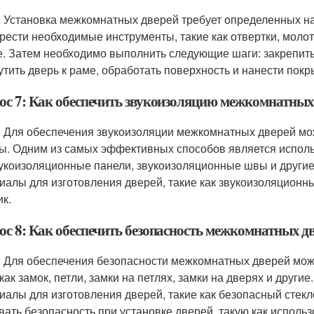
: Установка межкомнатных дверей требует определенных на
рести необходимые инструменты, такие как отвертки, молото
е. Затем необходимо выполнить следующие шаги: закрепить р
утить дверь к раме, обработать поверхность и нанести покр
ос 7: Как обеспечить звукоизоляцию межкомнатных
: Для обеспечения звукоизоляции межкомнатных дверей мо
ы. Одним из самых эффективных способов является исполь
вукоизоляционные панели, звукоизоляционные швы и други
иалы для изготовления дверей, такие как звукоизоляционн
ик.
ос 8: Как обеспечить безопасность межкомнатных д
: Для обеспечения безопасности межкомнатных дверей мож
 как замок, петли, замки на петлях, замки на дверях и друг
иалы для изготовления дверей, такие как безопасный стекл
вать безопасность при установке дверей, такую как исполь