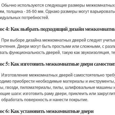
: Обычно используются следующие размеры межкомнатных дв
мм, толщина - 35-50 мм. Однако размеры могут варьировать
идуальных потребностей.
ос 4: Как выбрать подходящий дизайн межкомнатн
: При выборе дизайна межкомнатных дверей следует учиты
очтения. Двери могут быть простыми или сложными, с раз
вать функциональность дверей, такую как звукоизоляция, т
ос 5: Как изготовить межкомнатные двери самостоя
: Изготовление межкомнатных дверей самостоятельно требу
одимо приобрести необходимые материалы и инструменты, та
ы, гвозди, пиломатериалы, пилы, шлифовальные машины и
ющие шаги: изготовить раму двери, приклеить или закругли
, обработать поверхность и нанести покрытие.
ос 6: Как установить межкомнатные двери