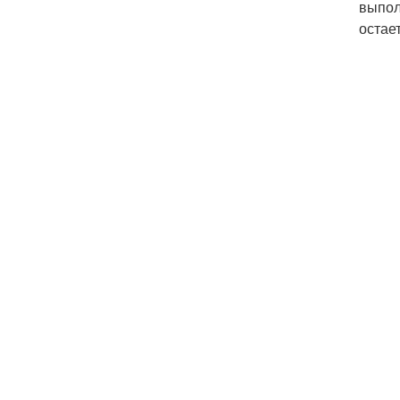
выпол
остае