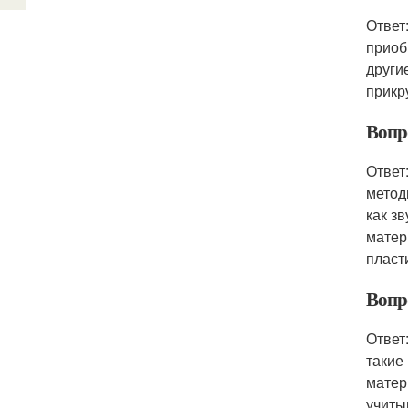
Ответ
приоб
други
прикр
Вопр
Ответ
метод
как з
матер
пласт
Вопр
Ответ
такие
матер
учиты