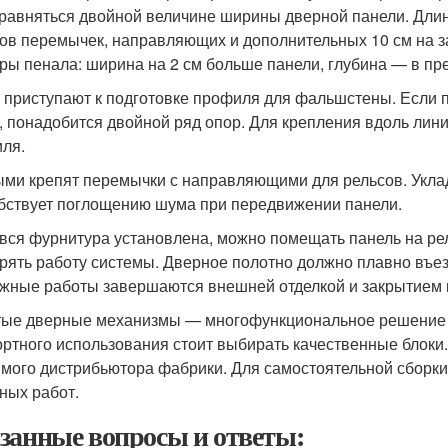
 равняться двойной величине ширины дверной панели. Дли
ов перемычек, направляющих и дополнительных 10 см на за
ры пенала: ширина на 2 см больше панели, глубина — в пре
 приступают к подготовке профиля для фальшстены. Если п
, понадобится двойной ряд опор. Для крепления вдоль лин
ля.
ми крепят перемычки с направляющими для рельсов. Укла
бствует поглощению шума при передвижении панели.
 вся фурнитура установлена, можно помещать панель на рел
рять работу системы. Дверное полотно должно плавно въезж
жные работы завершаются внешней отделкой и закрытием 
ые дверные механизмы — многофункциональное решение дл
ртного использования стоит выбирать качественные блоки.
ямого дистрибьютора фабрики. Для самостоятельной сборки
ных работ.
занные вопросы и ответы: