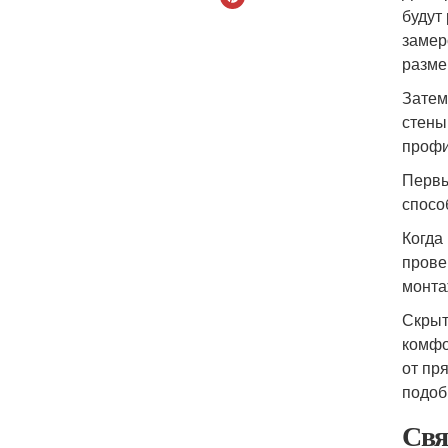
будут
замер
разме
Затем
стены
профи
Первы
спосо
Когда
прове
монта
Скрыт
комфо
от пр
подоб
Свя