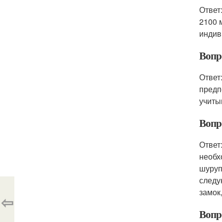
Ответ
2100 
индив
Вопр
Ответ
предп
учиты
Вопр
Ответ
необх
шуруп
следу
замок
⇦
Вопр