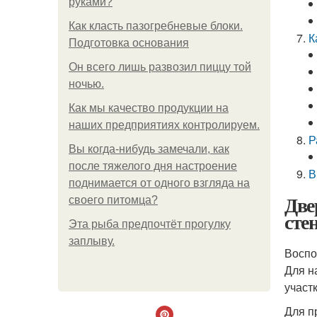
руками?
Как класть пазогребневые блоки.
К
Подготовка основания
Он всего лишь развозил пиццу той
ночью.
Как мы качество продукции на
наших предприятиях контролируем.
Р
Вы когда-нибудь замечали, как
после тяжелого дня настроение
В
поднимается от одного взгляда на
Две
своего питомца?
сте
Эта рыба предпочтёт прогулку
заплыву.
Воспо
Для н
участ
Для п