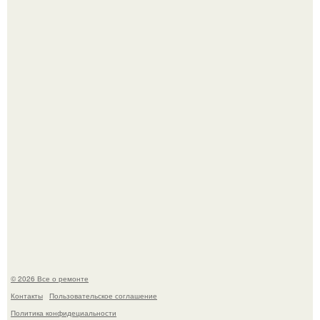
История, от которой мороз по коже: корейская модель
настолько увлеклась пластикой, что вколола себе в лицо
кулинарное масло.
Представьте, как выглядит мир глазами пчелы или
бабочки.
© 2026 Все о ремонте
Контакты
Пользовательское соглашение
Политика конфидециальности