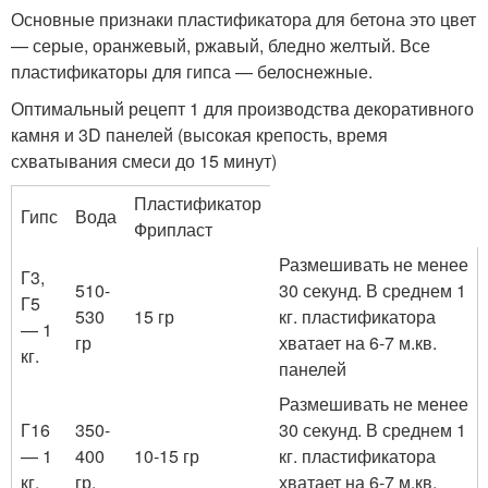
Основные признаки пластификатора для бетона это цвет
— серые, оранжевый, ржавый, бледно желтый. Все
пластификаторы для гипса — белоснежные.
Оптимальный рецепт 1 для производства декоративного
камня и 3D панелей (высокая крепость, время
схватывания смеси до 15 минут)
Пластификатор
Гипс
Вода
Фрипласт
Размешивать не менее
Г3,
510-
30 секунд. В среднем 1
Г5
530
15 гр
кг. пластификатора
— 1
гр
хватает на 6-7 м.кв.
кг.
панелей
Размешивать не менее
Г16
350-
30 секунд. В среднем 1
— 1
400
10-15 гр
кг. пластификатора
кг.
гр.
хватает на 6-7 м.кв.