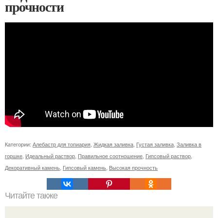
прочности
Категории:
Алебастр для топиария
,
Жидкая заливка
,
Густая заливка
,
Заливка в
горшке
,
Идеальный раствор
,
Правильное соотношение
,
Гипсовый раствор
,
Декоративный камень
,
Гипсовый камень
,
Высокая прочность
Читайте также