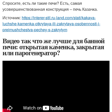
Спросите, есть ли такие печи? Есть, самая
усовершенствованная конструкция – печь Казачка.
Источник:
https://interer-stil.ru-land.com/stati/kakaya-
luchshe-kamenka-otkrytaya-ili-zakrytaya-osobennosti-i-
preimushchestva-pechey-s-zakrytym
Видео так что же лучше для банной
печи: открытая каменка, закрытая
или парогенератор?