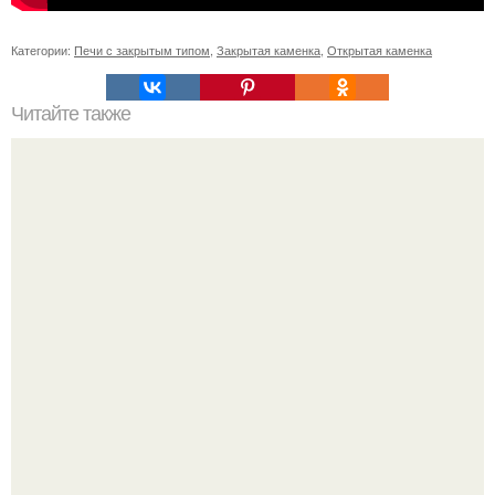
Категории:
Печи с закрытым типом
,
Закрытая каменка
,
Открытая каменка
Читайте также
Как подобрать "Ключи" к клематису.