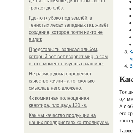
детей с таким же диагнозом - и это
трогает до слёз.
Где-то глубоко под землёй, в
тенистых лесах западных гат, живёт
создание, которое почти никто не
видит.
Представь: ты записал альбом,
К
который вот-вот взорвёт мир, а сам
м
в этот момент ночуешь в машине.
В
Не размер дома определяет
Как
качество жизни - а то, сколько
смысла в него вложено.
Толщи
4x комнатная полноценная
0,4 м
квартира, площадь 120 кв.
А люб
его с
Как мы качество продукции на
консе
наших предприятиях контролируем.
Также