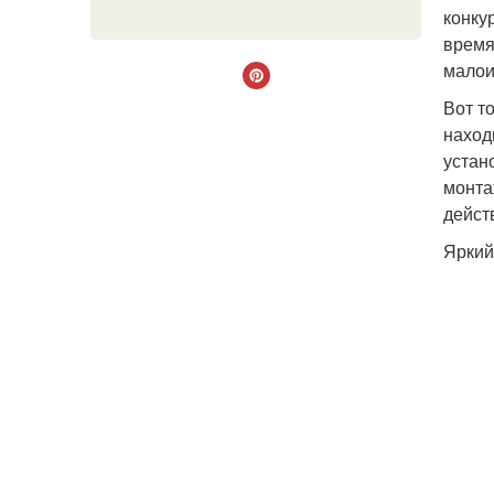
конку
время
малои
Вот т
наход
устан
монта
дейст
Яркий