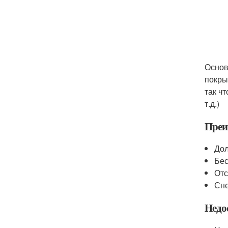
Основ
покры
так ч
т.д.)
Преи
Дол
Бес
Отс
Сне
Недо