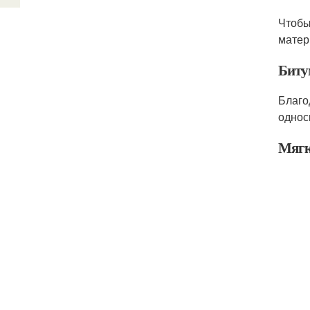
Чтобы
матер
Биту
Благо
однос
Мягка