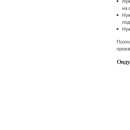
Нуж
на 
Нуж
под
Нуж
Поэто
произ
Ондул