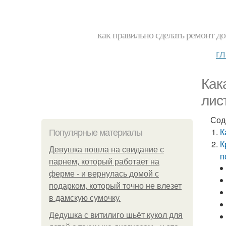
как правильно сделать ремонт до
г
Как
лис
Сод
К
Популярные материалы
К
Девушка пошла на свидание с
п
парнем, который работает на
ферме - и вернулась домой с
подарком, который точно не влезет
в дамскую сумочку.
Дедушка с витилиго шьёт кукол для