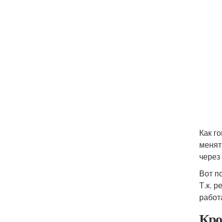
Как г
менят
через
Вот п
Т.к. 
работ
Кро