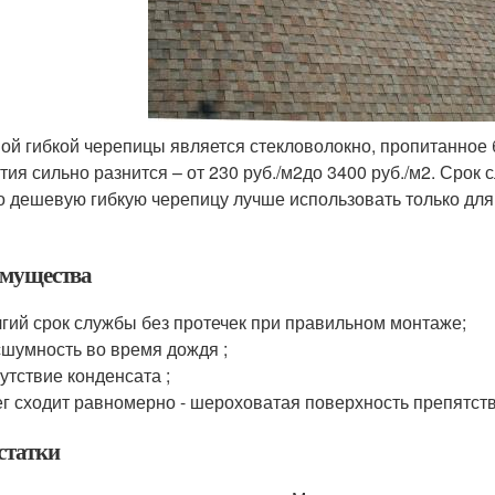
ой гибкой черепицы является стекловолокно, пропитанное 
тия сильно разнится – от 230 руб./м
2
до 3400 руб./м
2
. Срок 
то дешевую гибкую черепицу лучше использовать только для
мущества
гий срок службы без протечек при правильном монтаже;
шумность во время дождя ;
утствие конденсата ;
г сходит равномерно - шероховатая поверхность препятст
статки