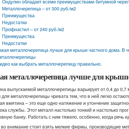
Ондулин обладает всеми преимуществами битумной черепи
Металлочерепица – от 300 руб./м2
Преимущества
Недостатки
Профнастил – от 240 руб./м2
Преимущества
Недостатки
акая металлочерепица лучше для крыши частного дома. В 
еталлочерепицы
идео как выбрать металлочерепицу правильно.
ая металлочерепица лучше для крыши
на выпускаемой металлочерепицы варьирует от 0,4 до 0,7 
м для металлочерепицы чревата тем, что в ней легко остают
ая вмятина – это еще одно натяжение и утончение защитно
рока службы. Этот металл настолько тонкий и настолько прог
рвную банку. Работать с ним тяжело, особенно, когда речь 
 во внимание стоит взять мелкие фирмы, производящие ме