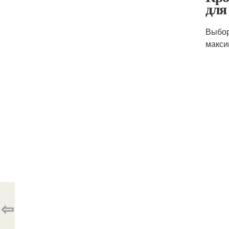
для
Выбор
макси
⇦