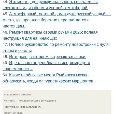
44.
Это место, где функциональность сочетается с
элегантным дизайном и уютной атмосферой.
45.
Атмосферный гостевой дом в духе русской усадьбы -
место, где прошлое бережно переплетается с
настоящим.
46.
Ремонт квартиры своими руками 2025: полная
инструкция для начинающих
47.
Полное руководство по ремонту новостройки с нуля:
этапы и советы
48.
Интерьер, в котором встречаются эпохи.
49.
Идеальная гардеробная: стиль, комфорт и
современность.
50.
Какие необычные места Рыбинска можно
обнаружить, уходя от туристических маршрутов
© 2026 Все о ремонте
Контакты
Пользовательское соглашение
Политика конфидециальности
Обратная связь