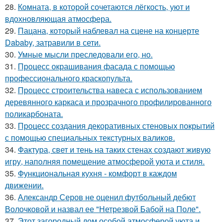
28.
Комната, в которой сочетаются лёгкость, уют и
вдохновляющая атмосфера.
29.
Пацана, который наблевал на сцене на концерте
Dababy, затравили в сети.
30.
Умные мысли преследовали его, но.
31.
Процесс окрашивания фасада с помощью
профессионального краскопульта.
32.
Процесс строительства навеса с использованием
деревянного каркаса и прозрачного профилированного
поликарбоната.
33.
Процесс создания декоративных стеновых покрытий
с помощью специальных текстурных валиков.
34.
Фактура, свет и тень на таких стенах создают живую
игру, наполняя помещение атмосферой уюта и стиля.
35.
Функциональная кухня - комфорт в каждом
движении.
36.
Александр Серов не оценил футбольный дебют
Волочковой и назвал ее "Нетрезвой Бабой на Поле".
37.
Этот загородный дом особой атмосферой уюта и