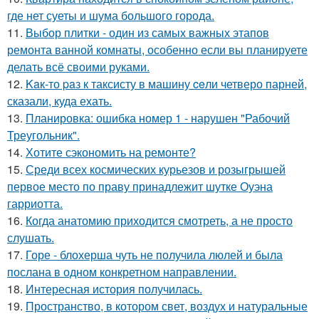
где нет суеты и шума большого города.
11.
Выбор плитки - один из самых важных этапов
ремонта ванной комнаты, особенно если вы планируете
делать всё своими руками.
12.
Kaк-то paз к таксисту в машину ceли четверо парней,
сказали, куда ехать.
13.
Планировка: ошибка номер 1 - нарушен "Рабочий
Треугольник".
14.
Хотите сэкономить на ремонте?
15.
Среди всех космических курьезов и розыгрышей
первое место по праву принадлежит шутке Оуэна
гарриотта.
16.
Когда анатомию приходится смотреть, а не просто
слушать.
17.
Горе - блохерша чуть не получила люлей и была
послана в одном конкретном направлении.
18.
Интересная история получилась.
19.
Пространство, в котором свет, воздух и натуральные