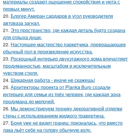
материалы создают ощущение спокойствия и уюта с
первых минут.
20.
Блогер Амиран сардаров в угол руководителя
автоваза загнал.
21.
Это пространство, где каждая деталь будто создана
для отдыха души.
22.
Настоящее мастерство паркетчика, превращающее
обычный пол в произведение искусства.
23.
Роскошный интерьер двухэтажного дома впечатляет
продуманностью, масштабом и исключительным
чувством стиля.
24.
Шикарная работа - иначе не скажешь!
25.
Архитекторы проекта от Planka Buro создали
интерьер для семьи из трёх человек, где каждая зона
продумана до мелочей.
26.
Мы демонстрируем технику декоративной отделки
стены с использованием жидкого травертина.
27.
Боня уже не видит границ: призналась, что вместо
лака льёт себе на голову обычную колу.