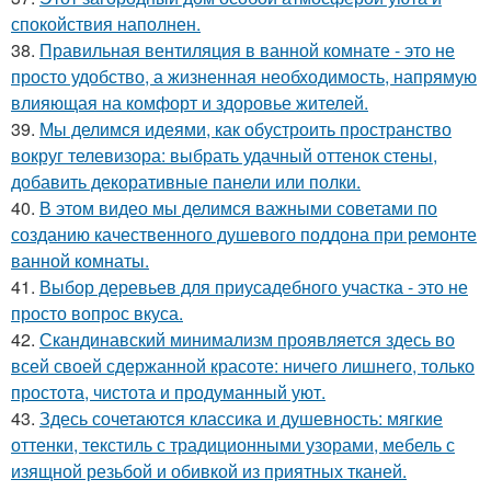
спокойствия наполнен.
38.
Правильная вентиляция в ванной комнате - это не
просто удобство, а жизненная необходимость, напрямую
влияющая на комфорт и здоровье жителей.
39.
Мы делимся идеями, как обустроить пространство
вокруг телевизора: выбрать удачный оттенок стены,
добавить декоративные панели или полки.
40.
В этом видео мы делимся важными советами по
созданию качественного душевого поддона при ремонте
ванной комнаты.
41.
Выбор деревьев для приусадебного участка - это не
просто вопрос вкуса.
42.
Скандинавский минимализм проявляется здесь во
всей своей сдержанной красоте: ничего лишнего, только
простота, чистота и продуманный уют.
43.
Здесь сочетаются классика и душевность: мягкие
оттенки, текстиль с традиционными узорами, мебель с
изящной резьбой и обивкой из приятных тканей.