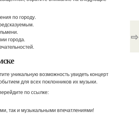
ения по городу.
предсказуемым.
ельмени.
⇨
рии города.
ечательностей.
мске
стите уникальную возможность увидеть концерт
обытием для всех поклонников их музыки.
перейдите по ссылке:
ыми, так и музыкальными впечатлениями!