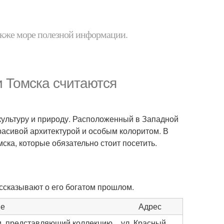
 также море полезной информации.
 Томска считаются
 культуру и природу. Расположенный в Западной
расивой архитектурой и особым колоритом. В
ска, которые обязательно стоит посетить.
ассказывают о его богатом прошлом.
ие
Адрес
и, представляющий коллекцию
ул. Красный