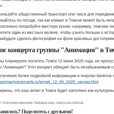
ы:
ользуйте общественный транспорт или такси для передвиж
вайтесь по погоде, так как климат в Томске может быть не
зательно попробуйте местную кухню, например, томские п
етите один из местных музеев, чтобы узнать больше о исто
забудьте сделать фотографии на фоне красивых достоприм
нс концерта группы "Анимация" в То
вы планируете посетить Томск 12 июня 2025 года, не пропу
ы "Анимация"! Этот концерт обещает быть незабываемым с
олучения более подробной информации и покупки билетов 
//animaciyaconcerts.ru/tomsk_12_06_2025_varyag.html
ерены, что ваш визит в Томск будет наполнен как культурн
и:
Культурные памятники
,
Парковые зоны
,
Советы для туристов
авилось? Поделитесь с друзьями!