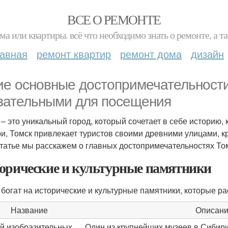
ВСЕ О РЕМОНТЕ
ма или квартиры. всё что необходимо знать о ремонте, а
лавная
ремонт квартир
ремонт дома
дизайн
ие основные достопримечательности
зательными для посещения
 – это уникальный город, который сочетает в себе историю,
и, Томск привлекает туристов своими древними улицами, к
статье мы расскажем о главных достопримечательностях Том
орические и культурные памятники
 богат на исторические и культурные памятники, которые р
Название
Описан
й изобразительных
Один из крупнейших музеев в Сибир