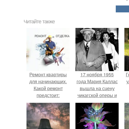
Читайте также
Ремонт квартиры
17 ноября 1955
Г
для начинающих.
года Мария Каллас
у
Какой ремонт
вышла на сцену
предстоит:
чикагской оперы и
косметический или
сорвала овации.
капитальный