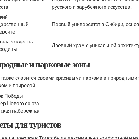
сств
русского и зарубежного искусства.
кий
дарственный
Первый университет в Сибири, основ
ерситет
овь Рождества
Древний храм с уникальной архитекту
родицы
родные и парковые зоны
 также славится своими красивыми парками и природными 
хом и природой.
рк Победы
ер Нового союза
ская набережная
еты для туристов
 ваша поездка в Томск была максимально комфортной и н