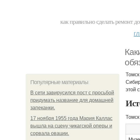
как правильно сделать ремонт до
г
Как
обя
Томск
Сибир
Популярные материалы
этой 
В сети завирусился пост с просьбой
Ист
придумать название для домашней
запеканки.
Томск
17 ноября 1955 года Мария Каллас
вышла на сцену чикагской оперы и
сорвала овации.
Музе