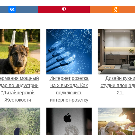
ермания мощный
Интернет розетка
Дизайн кухн
дар по индустрии
на 2 выхода. Как
студии площад
"Дизайнерской
подключить
21.
Жестокости
интернет-розетку
нанесла".