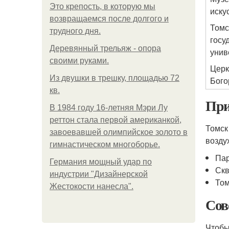
Это крепость, в которую мы
иску
возвращаемся после долгого и
Томс
трудного дня.
госу
Деревянный трельяж - опора
унив
своими руками.
Церк
Из двушки в трешку, площадью 72
Бого
кв.
При
В 1984 году 16-летняя Мэри Лу
реттон стала первой американкой,
Томск
завоевавшей олимпийское золото в
возду
гимнастическом многоборье.
Па
Германия мощный удар по
Скв
индустрии "Дизайнерской
Том
Жестокости нанесла".
Сов
Чтобы