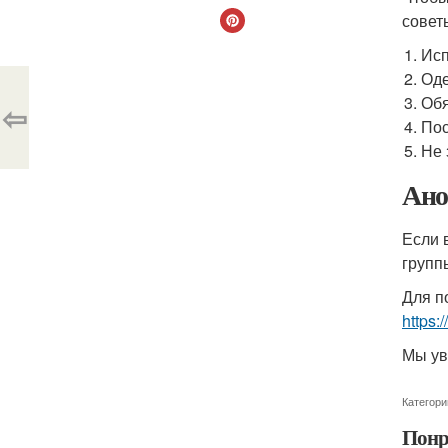
совет
Исп
Оде
Обя
⇦
Пос
Не 
Ано
Если 
групп
Для п
https:
Мы ув
Категори
Понр