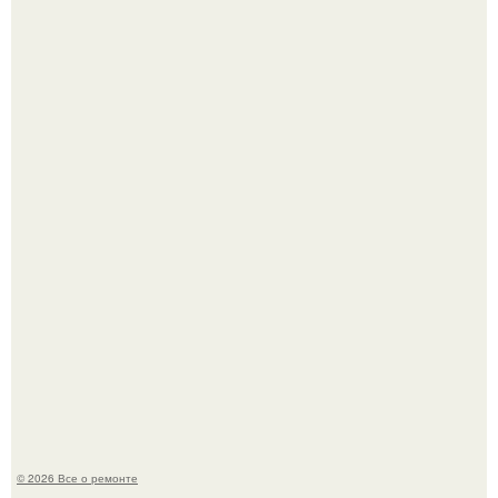
Бывают ошибки, которые обходятся в целое состояние.
История, от которой мороз по коже: корейская модель
настолько увлеклась пластикой, что вколола себе в лицо
кулинарное масло.
© 2026 Все о ремонте