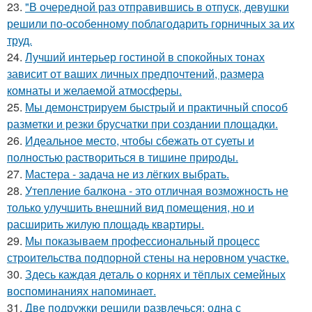
23.
"В очередной раз отправившись в отпуск, девушки
решили по-особенному поблагодарить горничных за их
труд.
24.
Лучший интерьер гостиной в спокойных тонах
зависит от ваших личных предпочтений, размера
комнаты и желаемой атмосферы.
25.
Мы демонстрируем быстрый и практичный способ
разметки и резки брусчатки при создании площадки.
26.
Идеальное место, чтобы сбежать от суеты и
полностью раствориться в тишине природы.
27.
Мастера - задача не из лёгких выбрать.
28.
Утепление балкона - это отличная возможность не
только улучшить внешний вид помещения, но и
расширить жилую площадь квартиры.
29.
Мы показываем профессиональный процесс
строительства подпорной стены на неровном участке.
30.
Здесь каждая деталь о корнях и тёплых семейных
воспоминаниях напоминает.
31.
Две подружки решили развлечься: одна с