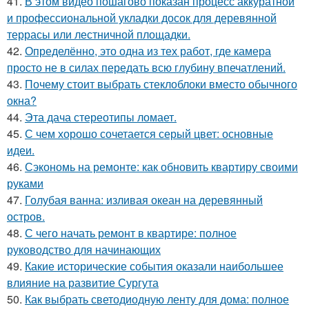
41.
В этом видео пошагово показан процесс аккуратной
и профессиональной укладки досок для деревянной
террасы или лестничной площадки.
42.
Определённо, это одна из тех работ, где камера
просто не в силах передать всю глубину впечатлений.
43.
Почему стоит выбрать стеклоблоки вместо обычного
окна?
44.
Эта дача стереотипы ломает.
45.
С чем хорошо сочетается серый цвет: основные
идеи.
46.
Сэкономь на ремонте: как обновить квартиру своими
руками
47.
Голубая ванна: изливая океан на деревянный
остров.
48.
С чего начать ремонт в квартире: полное
руководство для начинающих
49.
Какие исторические события оказали наибольшее
влияние на развитие Сургута
50.
Как выбрать светодиодную ленту для дома: полное