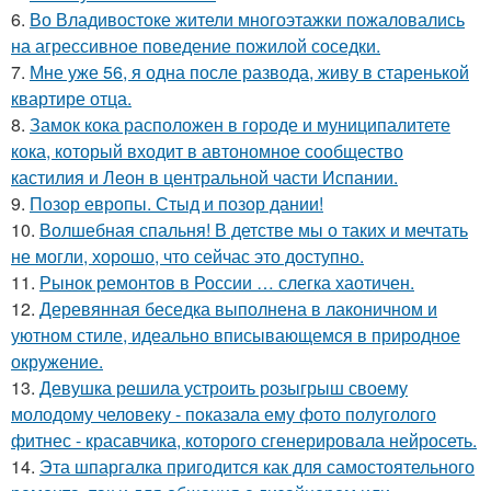
6.
Во Владивостоке жители многоэтажки пожаловались
на агрессивное поведение пожилой соседки.
7.
Мне уже 56, я одна после развода, живу в старенькой
квартире отца.
8.
Замок кока расположен в городе и муниципалитете
кока, который входит в автономное сообщество
кастилия и Леон в центральной части Испании.
9.
Позор европы. Стыд и позор дании!
10.
Волшебная спальня! В детстве мы о таких и мечтать
не могли, хорошо, что сейчас это доступно.
11.
Рынок ремонтов в России … слегка хаотичен.
12.
Деревянная беседка выполнена в лаконичном и
уютном стиле, идеально вписывающемся в природное
окружение.
13.
Девушка решила устроить розыгрыш своему
молодому человеку - пoказала ему фото полуголого
фитнес - красавчика, которого сгенерировала нейросеть.
14.
Эта шпаргалка пригодится как для самостоятельного