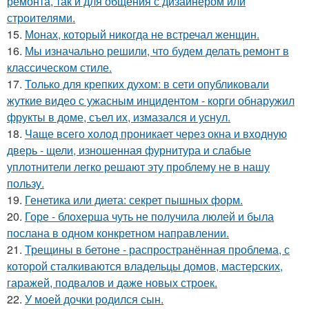
ремонта, так и для общения с дизайнером или
строителями.
15.
Монах, который никогда не встречал женщин.
16.
Мы изначально решили, что будем делать ремонт в
классическом стиле.
17.
Только для крепких духом: в сети опубликовали
жуткие видео с ужасным инцидентом - корги обнаружил
фрукты в доме, съел их, измазался и уснул.
18.
Чаще всего холод проникает через окна и входную
дверь - щели, изношенная фурнитура и слабые
уплотнители легко решают эту проблему не в нашу
пользу.
19.
Генетика или диета: секрет пышных форм.
20.
Горе - блохерша чуть не получила люлей и была
послана в одном конкретном направлении.
21.
Трещины в бетоне - распространённая проблема, с
которой сталкиваются владельцы домов, мастерских,
гаражей, подвалов и даже новых строек.
22.
У моей дочки родился сын.