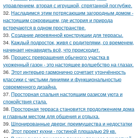
управлением, вторая с игрушкой, спрятанной поглубже.
32.
Насладимся этим потрясающим загородным домом -
настоящим сокровищем, где история и природа
встречаются в одном пространстве.
33.
Создание деревянной конструкции для террасы.
34.
Каждый подросток, живя с родителями, со временем,
начинает ненавидеть всё, что происходит.
35.
Процесс превращения обычного участка в
ухоженный газон - это настоящее волшебство на глазах.
36.
Этот интерьер гармонично сочетает утончённость
классики с чистыми линиями и функциональностью
современного дизайна.
37.
Просторная спальня настоящим оазисом уюта и
спокойствия стала.
38.
Просторная терраса становится продолжением дома
и главным местом для общения и отдыха.
39.
Шпонированные двери: преимущества и недостатки
40.
Этот проект кухни - гостиной площадью 29 кв.